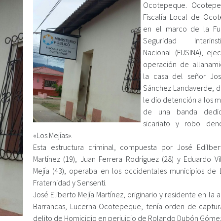
Ocotepeque. Ocotepe
Fiscalía Local de Oco
en el marco de la Fu
Seguridad Interinsti
Nacional (FUSINA), eje
operación de allanam
la casa del señor Jo
Sánchez Landaverde, 
le dio detención a los 
de una banda dedi
sicariato y robo den
«Los Mejías».
Esta estructura criminal, compuesta por José Edilber
Martínez (19), Juan Ferrera Rodríguez (28) y Eduardo Vi
Mejía (43), operaba en los occidentales municipios de 
Fraternidad y Sensenti.
José Eliberto Mejía Martínez, originario y residente en la 
Barrancas, Lucerna Ocotepeque, tenía orden de captur
delito de Homicidio en perjuicio de Rolando Dubón Góme