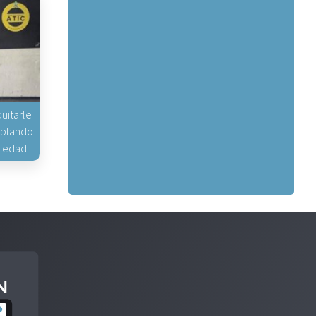
uitarle
hablando
piedad