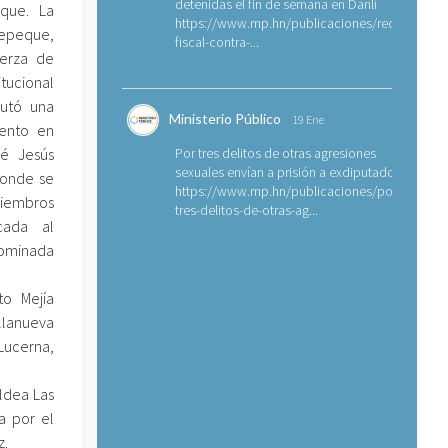
detenidas el fin de semana en Danlí
que. La
https://www.mp.hn/publicaciones/requerimien
tepeque,
fiscal-contra-...
erza de
tucional
cutó una
Ministerio Público
19 Ene
iento en
sé Jesús
Por tres delitos de otras agresiones
sexuales envían a prisión a exdiputado
donde se
https://www.mp.hn/publicaciones/por-
miembros
tres-delitos-de-otras-ag...
cada al
ominada
to Mejía
llanueva
Lucerna,
aldea Las
a por el
z.