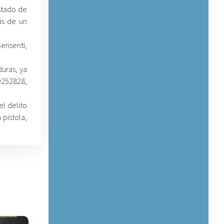
Estado de
ás de un
ensenti,
uras, ya
D252828,
el delito
 pistola,