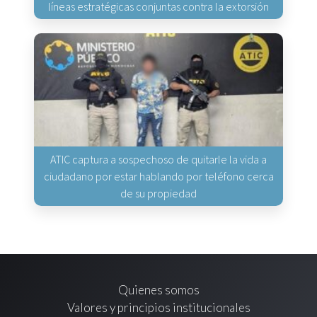
líneas estratégicas conjuntas contra la extorsión
ATIC captura a sospechoso de quitarle la vida a
ciudadano por estar hablando por teléfono cerca
de su propiedad
Quienes somos
Valores y principios institucionales