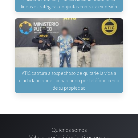
líneas estratégicas conjuntas contra la extorsión
ATIC captura a sospechoso de quitarle la vida a
ciudadano por estar hablando por teléfono cerca
de su propiedad
Quienes somos
Valores y principios institucionales