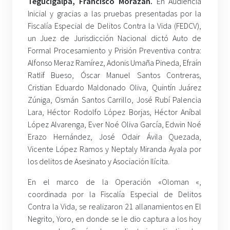
Tegucigalpa, Francisco Morazán.
En Audiencia
Inicial y gracias a las pruebas presentadas por la
Fiscalía Especial de Delitos Contra la Vida (FEDCV),
un Juez de Jurisdicción Nacional dictó Auto de
Formal Procesamiento y Prisión Preventiva contra:
Alfonso Meraz Ramírez, Adonis Umaña Pineda, Efraín
Ratlif Bueso, Óscar Manuel Santos Contreras,
Cristian Eduardo Maldonado Oliva, Quintín Juárez
Zúniga, Osmán Santos Carrillo, José Rubí Palencia
Lara, Héctor Rodolfo López Borjas, Héctor Aníbal
López Alvarenga, Ever Noé Oliva García, Edwin Noé
Erazo Hernández, José Odair Ávila Quezada,
Vicente López Ramos y Neptaly Miranda Ayala por
los delitos de Asesinato y Asociación Ilícita.
En el marco de la Operación «Oloman «,
coordinada por la Fiscalía Especial de Delitos
Contra la Vida, se realizaron 21 allanamientos en El
Negrito, Yoro, en donde se le dio captura a los hoy