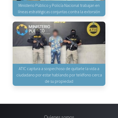
Ministerio Público y Policía Nacional trabajan en
líneas estratégicas conjuntas contra la extorsión
ATIC captura a sospechoso de quitarle la vida a
ciudadano por estar hablando por teléfono cerca
de su propiedad
Quienes somos