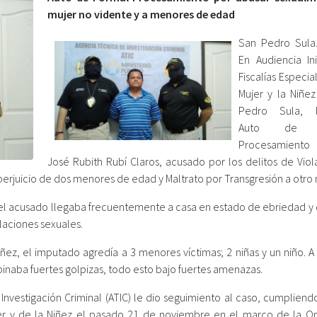
mujer no vidente y a menores de edad
San Pedro Sula.
En Audiencia Ini
Fiscalías Especia
Mujer y la Niñe
Pedro Sula, l
Auto de F
Procesamiento
José Rubith Rubí Claros, acusado por los delitos de Viol
perjuicio de dos menores de edad y Maltrato por Transgresión a otro 
r, el acusado llegaba frecuentemente a casa en estado de ebriedad y
elaciones sexuales.
ñez, el imputado agredía a 3 menores víctimas; 2 niñas y un niño. A 
pinaba fuertes golpizas, todo esto bajo fuertes amenazas.
nvestigación Criminal (ATIC) le dio seguimiento al caso, cumpliendo
ujer y de la Niñez el pasado 21 de noviembre en el marco de la O