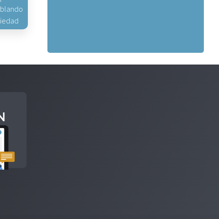
hablando
piedad