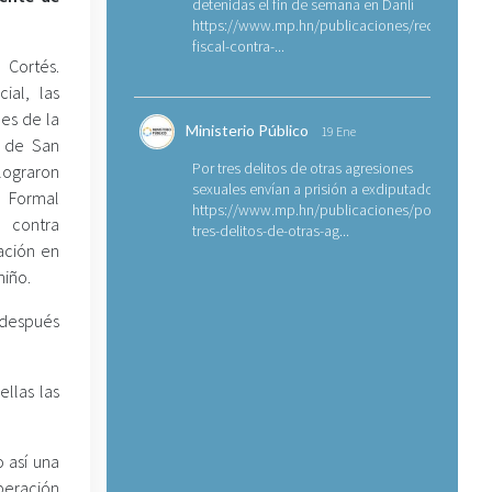
detenidas el fin de semana en Danlí
https://www.mp.hn/publicaciones/requerimien
fiscal-contra-...
 Cortés.
cial, las
les de la
Ministerio Público
19 Ene
z de San
Por tres delitos de otras agresiones
ograron
sexuales envían a prisión a exdiputado
ormal
https://www.mp.hn/publicaciones/por-
 contra
tres-delitos-de-otras-ag...
ación en
niño.
 después
ellas las
 así una
peración