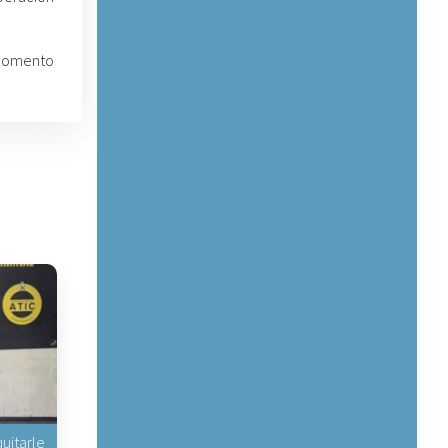
 momento
uitarle