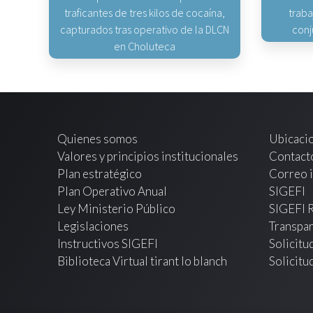
traficantes de tres kilos de cocaína,
traba
capturados tras operativo de la DLCN
conj
en Choluteca
Quienes somos
Ubicaci
Valores y principios institucionales
Contact
Plan estratégico
Correo i
Plan Operativo Anual
SIGEFI
Ley Ministerio Público
SIGEFI 
Legislaciones
Transpar
Instructivos SIGEFI
Solicitu
Biblioteca Virtual tirant lo blanch
Solicitu