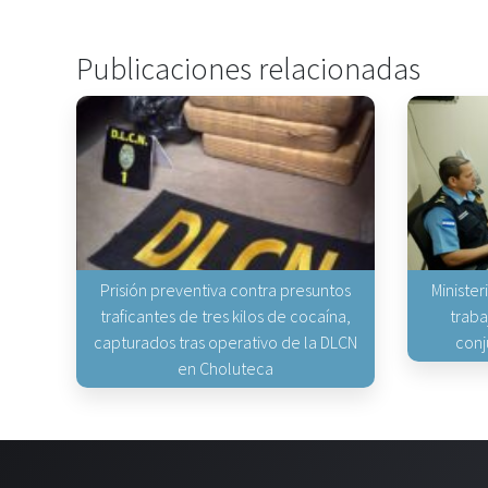
Publicaciones relacionadas
Prisión preventiva contra presuntos
Minister
traficantes de tres kilos de cocaína,
traba
capturados tras operativo de la DLCN
conj
en Choluteca