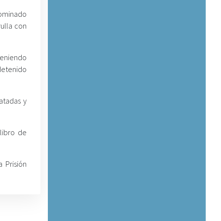
nominado
rulla con
nteniendo
 detenido
atadas y
libro de
 Prisión