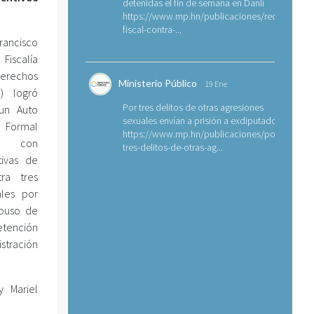
detenidas el fin de semana en Danlí
https://www.mp.hn/publicaciones/requerimien
fiscal-contra-...
rancisco
iscalía
erechos
Ministerio Público
19 Ene
) logró
Por tres delitos de otras agresiones
un Auto
sexuales envían a prisión a exdiputado
mal
https://www.mp.hn/publicaciones/por-
to con
tres-delitos-de-otras-ag...
tivas de
tra tres
ales por
Abuso de
tención
istración
y Mariel