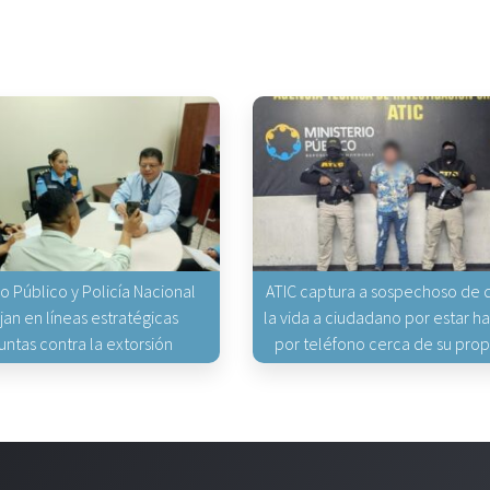
io Público y Policía Nacional
ATIC captura a sospechoso de q
jan en líneas estratégicas
la vida a ciudadano por estar 
untas contra la extorsión
por teléfono cerca de su pro