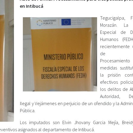
en Intibucá
Tegucigalpa, F
Morazán. La F
Especial de D
Humanos (FEDH
recientemente 
de For
Procesamien
medidas sustitu
la prisión con
efectivos polici
los delitos de 
Autoridad, De
Ilegal y Vejámenes en perjuicio de un ofendido y la Admin
Pública.
Los imputados son Elvin Jhovany Garcia Mejía, Breid
reventivos asignados al departamento de Intibucá.