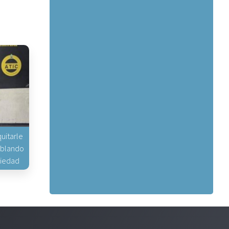
uitarle
hablando
piedad