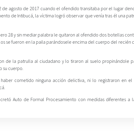
 02 de agosto de 2017 cuando el ofendido transitaba por el lugar de
nto de Intibucá, la víctima logró observar que venía tras él una pat
mero 28 y sin mediar palabra le quitaron al ofendido dos botellas co
ellos se fueron en la paila parándosele encima del cuerpo del recién
 de la patrulla al ciudadano y lo tiraron al suelo propinándole p
do su cuerpo.
haber cometido ninguna acción delictiva, ni lo registraron en el 
cá.
decretó Auto de Formal Procesamiento con medidas diferentes a la