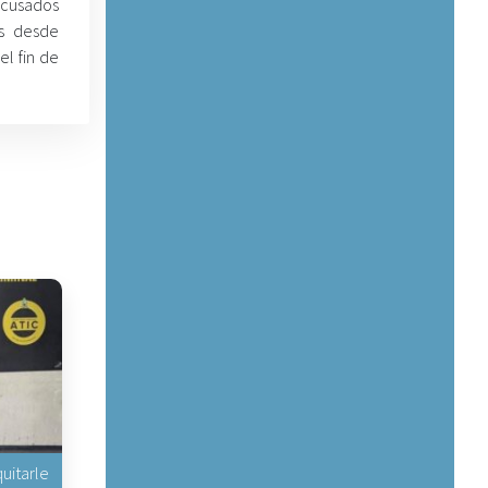
cusados
es desde
el fin de
uitarle