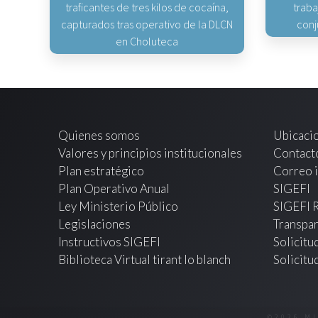
traficantes de tres kilos de cocaína,
traba
capturados tras operativo de la DLCN
conj
en Choluteca
Quienes somos
Ubicaci
Valores y principios institucionales
Contact
Plan estratégico
Correo i
Plan Operativo Anual
SIGEFI
Ley Ministerio Público
SIGEFI 
Legislaciones
Transpar
Instructivos SIGEFI
Solicitu
Biblioteca Virtual tirant lo blanch
Solicitu
©2026 M