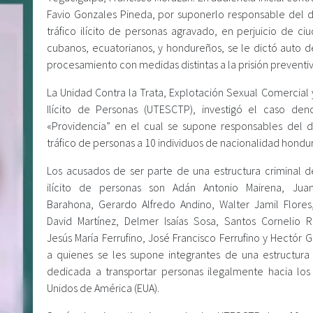
Favio Gonzales Pineda, por suponerlo responsable del d
tráfico ilícito de personas agravado, en perjuicio de ci
cubanos, ecuatorianos, y hondureños, se le dictó auto d
procesamiento con medidas distintas a la prisión preventiv
La Unidad Contra la Trata, Explotación Sexual Comercial 
Ilícito de Personas (UTESCTP), investigó el caso de
«Providencia” en el cual se supone responsables del d
tráfico de personas a 10 individuos de nacionalidad hondu
Los acusados de ser parte de una estructura criminal de
ilícito de personas son Adán Antonio Mairena, Jua
Barahona, Gerardo Alfredo Andino, Walter Jamil Flores
David Martínez, Delmer Isaías Sosa, Santos Cornelio 
Jesús María Ferrufino, José Francisco Ferrufino y Hectór 
a quienes se les supone integrantes de una estructura 
dedicada a transportar personas ilegalmente hacia los
Unidos de América (EUA).