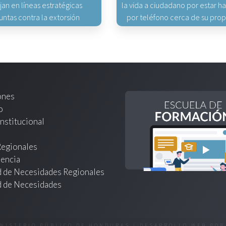
jan en líneas estratégicas
la vida a ciudadano por estar 
untas contra la extorsión
por teléfono cerca de su pro
ones
o
nstitucional
Regionales
encia
d de Necesidades Regionales
d de Necesidades
INISTERIO PÚBLICO DE HONDURAS | DESARROLLO WEB PO