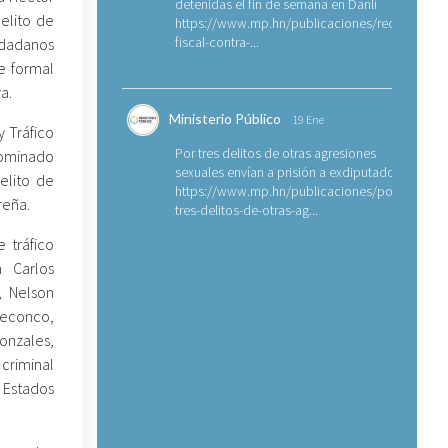
detenidas el fin de semana en Danlí
elito de
https://www.mp.hn/publicaciones/requerimien
fiscal-contra-...
udadanos
e formal
a.
Ministerio Público
19 Ene
y Tráfico
Por tres delitos de otras agresiones
nominado
sexuales envían a prisión a exdiputado
elito de
https://www.mp.hn/publicaciones/por-
reña.
tres-delitos-de-otras-ag...
 tráfico
n Carlos
, Nelson
Reconco,
Gonzales,
criminal
 Estados