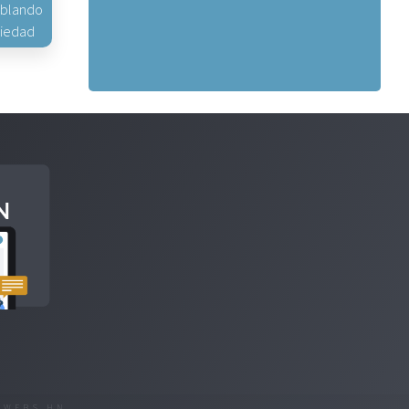
hablando
piedad
R
WEBS.HN