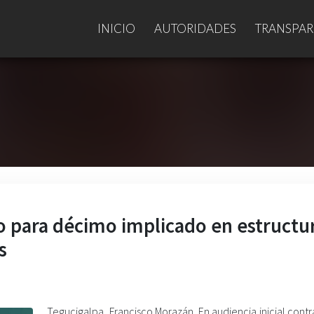
INICIO
AUTORIDADES
TRANSPAR
 para décimo implicado en estructu
s
Tegucigalpa, Francisco Morazán. En audiencia inicial cont