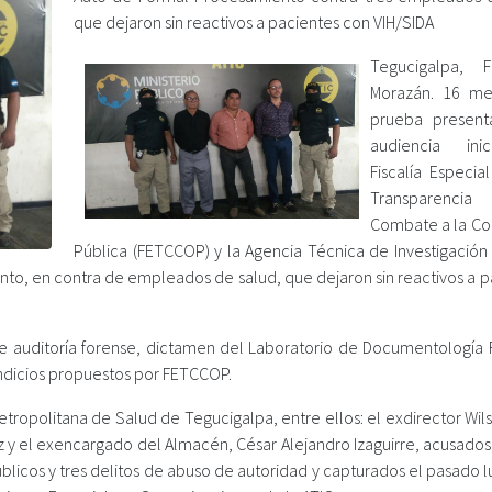
que dejaron sin reactivos a pacientes con VIH/SIDA
Tegucigalpa, F
Morazán. 16 me
prueba present
audiencia inic
Fiscalía Especia
Transparen
Combate a la Co
Pública (FETCCOP) y la Agencia Técnica de Investigación 
ento, en contra de empleados de salud, que dejaron sin reactivos a 
de auditoría forense, dictamen del Laboratorio de Documentología 
indicios propuestos por FETCCOP.
ropolitana de Salud de Tegucigalpa, entre ellos: el exdirector Wils
z y el exencargado del Almacén, César Alejandro Izaguirre, acusados
úblicos y tres delitos de abuso de autoridad y capturados el pasado 