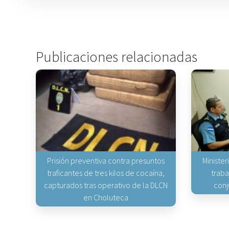
Publicaciones relacionadas
Prisión preventiva contra presuntos
Minister
traficantes de tres kilos de cocaína,
traba
capturados tras operativo de la DLCN
conj
en Choluteca