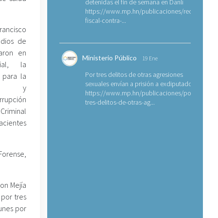
detenidas el fin de semana en Danlí
https://www.mp.hn/publicaciones/requerimien
fiscal-contra-...
rancisco
dios de
aron en
Ministerio Público
19 Ene
ial, la
Por tres delitos de otras agresiones
l para la
sexuales envían a prisión a exdiputado
cia y
https://www.mp.hn/publicaciones/por-
rrupción
tres-delitos-de-otras-ag...
Criminal
pacientes
Forense,
on Mejía
 por tres
lunes por