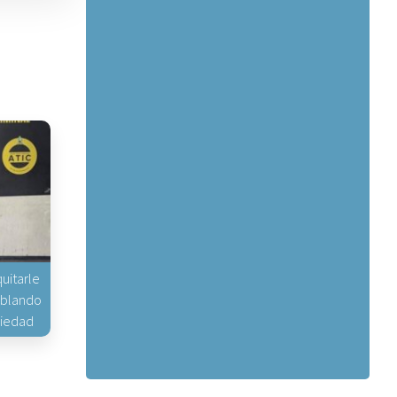
uitarle
hablando
piedad