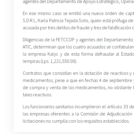
agentes del Departamento de Apoyo Estratégico, Operac
En ese mismo caso se emitió una nueva orden de captur
S.D.R.L, Karla Patricia Tejada Soto, quien está prófuga de
acusada por tres delitos de fraude y tres de falsificació
Diligencias de la FETCCOP y agentes del Departamento d
ATIC, determinan que los cuatro acusados se confabularo
la empresa Kalyc y de esta forma defraudar al Estado
lempiras (Lps. 1,221,550.00).
Contratos que consistían en la dotación de reactivos y
medicamentos, pese a que en fechas 4 de septiembre y
de compra y venta de los medicamentos, no obstante la 
tales reactivos.
Los funcionarios sanitarios incumplieron el artículo 33 d
las empresas oferentes a la Comisión de Adjudicación
licitaciones no cumplía con los requisitos establecidos.