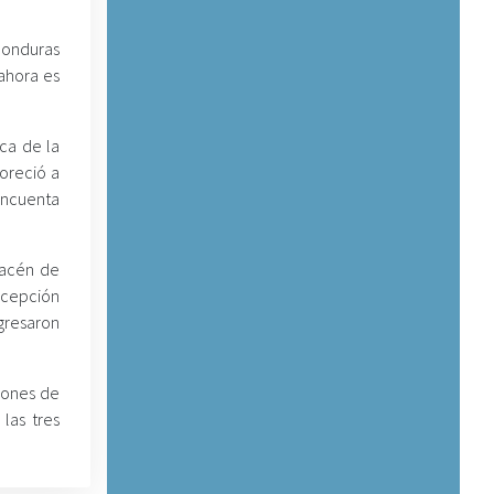
Honduras
 ahora es
ca de la
voreció a
incuenta
macén de
ecepción
gresaron
ciones de
las tres