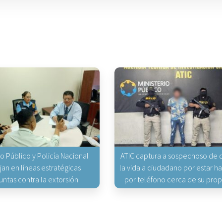
io Público y Policía Nacional
ATIC captura a sospechoso de q
jan en líneas estratégicas
la vida a ciudadano por estar 
untas contra la extorsión
por teléfono cerca de su pro