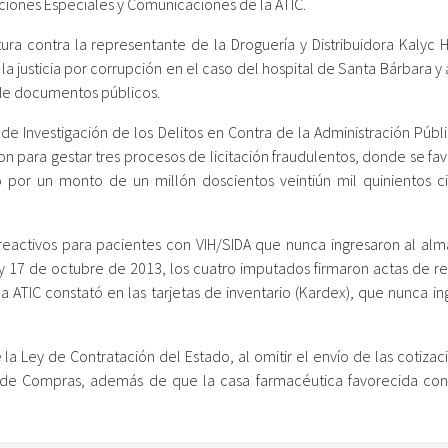
iones Especiales y Comunicaciones de la ATIC.
a contra la representante de la Droguería y Distribuidora Kalyc 
 la justicia por corrupción en el caso del hospital de Santa Bárbara y
n de documentos públicos.
e Investigación de los Delitos en Contra de la Administración Públi
n para gestar tres procesos de licitación fraudulentos, donde se fa
 por un monto de un millón doscientos veintiún mil quinientos c
 reactivos para pacientes con VIH/SIDA que nunca ingresaron al al
 17 de octubre de 2013, los cuatro imputados firmaron actas de r
ATIC constató en las tarjetas de inventario (Kardex), que nunca in
e la Ley de Contratación del Estado, al omitir el envío de las cotiza
 de Compras, además de que la casa farmacéutica favorecida con 