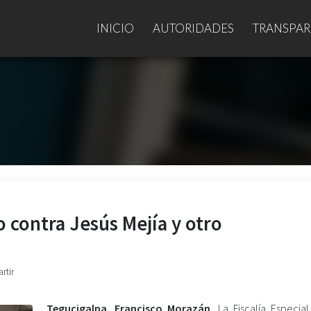
INICIO
AUTORIDADES
TRANSPAR
 contra Jesús Mejía y otro
rtir
Tegucigalpa. Francisco Morazán
. La Fiscalía Especia