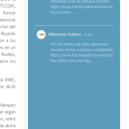
detenidas el fin de semana en Danlí
ETCCOP),
https://www.mp.hn/publicaciones/requerimien
fiscal-contra-...
 formal
Nacional
ector del
 Ricardo
Ministerio Público
19 Ene
on a los
Por tres delitos de otras agresiones
les en un
sexuales envían a prisión a exdiputado
l Rodeo,
https://www.mp.hn/publicaciones/por-
tres-delitos-de-otras-ag...
aron los
la ENEE,
le dictó
 Márquez
ue según
n, retiró
 de dicha