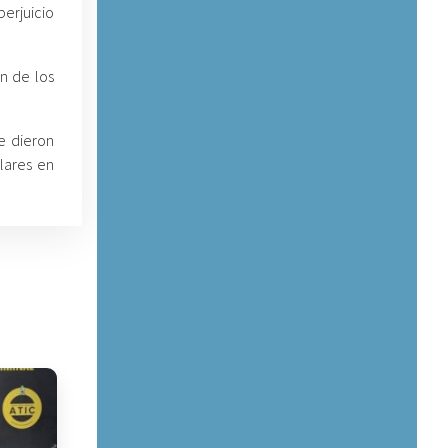
erjuicio
n de los
e dieron
lares en