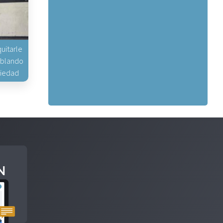
uitarle
hablando
piedad