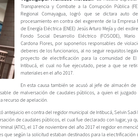
Transparencia y Combate a la Corrupción Pública (F
Regional Comayagua, logró que se dictara auto de
procesamiento en contra del exgerente de la Empresa 
de Energía Eléctrica (ENEE) Jesús Arturo Mejía y del exdir
Fondo Social Desarrollo Eléctrico (FOSODE), Mario
Cardona Flores, por suponerlos responsables de violaci
deberes de los funcionarios, al no seguir requisitos lega
proyecto de electrificación para la comunidad de E
Intibucá, el cual no fue ejecutado, pese a que se retir
materiales en el año 2017.
En esta causa también se acusó al jefe de almacén de 
sable de malversación de caudales públicos, a quien el juzgado 
ara recurso de apelación.
antejuicio en contra del regidor municipal de Intibucá, Selvin Sadi
sación de caudales públicos, el cual fue declarado con lugar, ya q
riminal (ATIC), el 17 de noviembre del año 2017 el regidor en menció
es que según la solicitud estaban destinados para la electrificación