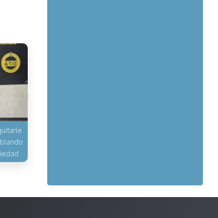
uitarle
hablando
piedad