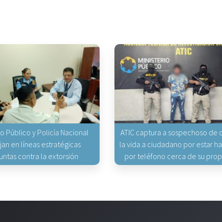
io Público y Policía Nacional
ATIC captura a sospechoso de q
jan en líneas estratégicas
la vida a ciudadano por estar 
untas contra la extorsión
por teléfono cerca de su pro