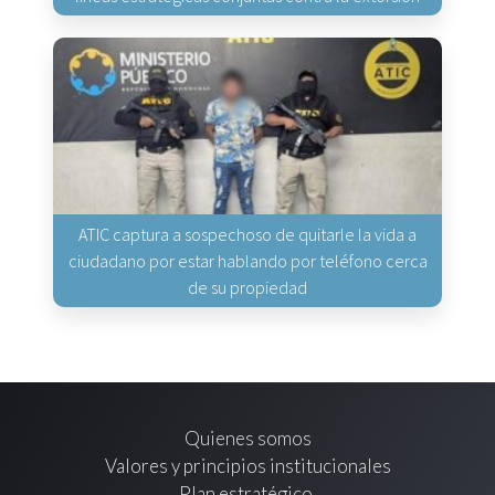
ATIC captura a sospechoso de quitarle la vida a
ciudadano por estar hablando por teléfono cerca
de su propiedad
Quienes somos
Valores y principios institucionales
Plan estratégico