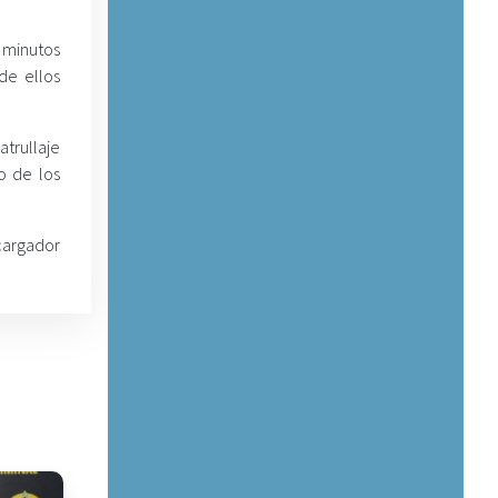
 minutos
de ellos
atrullaje
o de los
cargador