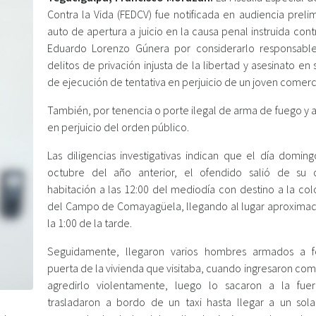
Contra la Vida (FEDCV) fue notificada en audiencia preli
auto de apertura a juicio en la causa penal instruida cont
Eduardo Lorenzo Gúnera por considerarlo responsabl
delitos de privación injusta de la libertad y asesinato en
de ejecución de tentativa en perjuicio de un joven comerc
También, por tenencia o porte ilegal de arma de fuego y 
en perjuicio del orden público.
Las diligencias investigativas indican que el día domin
octubre del año anterior, el ofendido salió de su
habitación a las 12:00 del mediodía con destino a la col
del Campo de Comayagüela, llegando al lugar aproxim
la 1:00 de la tarde.
Seguidamente, llegaron varios hombres armados a f
puerta de la vivienda que visitaba, cuando ingresaron co
agredirlo violentamente, luego lo sacaron a la fue
trasladaron a bordo de un taxi hasta llegar a un sola