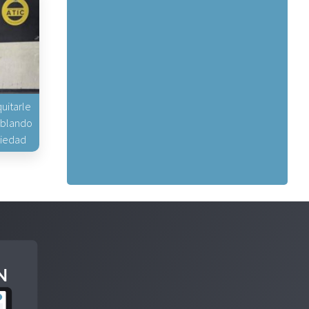
uitarle
hablando
piedad