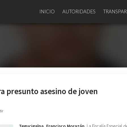
INICIO
AUTORIDADES
TRANSPAR
tra presunto asesino de joven
ir
Tegucigalpa, Francisco Morazán.
La Fiscalía Especial d