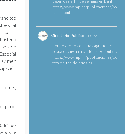
detenidas el fin de semana en Danlí
https://www.mp.hn/publicaciones/requerimien
fiscal-contra-...
rancisco
olpes al
o cesan
Ministerio Público
19 Ene
nisterio
Por tres delitos de otras agresiones
ravés de
sexuales envían a prisión a exdiputado
special
https://www.mp.hn/publicaciones/por-
Crimen
tres-delitos-de-otras-ag...
tigación
 Torres,
.
 disparos
ATIC por
val y la