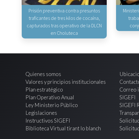
Prisión preventiva contra presuntos
Minister
traficantes de tres kilos de cocaína,
traba
capturados tras operativo de la DLCN
conj
en Choluteca
Quienes somos
Ubicaci
Valores y principios institucionales
Contact
Plan estratégico
Correo i
Plan Operativo Anual
SIGEFI
Ley Ministerio Público
SIGEFI 
Legislaciones
Transpar
Instructivos SIGEFI
Solicitu
Biblioteca Virtual tirant lo blanch
Solicitu