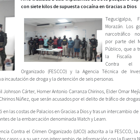
con siete kilos de supuesta cocaína en Gracias a Dios
Tegucigalpa, F
Morazán. Los g
narcotráfico n
por parte del Mi
Público, que a t
la Fiscalía E
Contra el 
Organizado (FESCCO) y la Agencia Técnica de Inves
eva incautación de droga y la detención de seis personas.
Johnson Cárter, Homer Antonio Carranza Chirinos, Elder Omar Mejía
irinos Núñez, que serán acusados por el delito de tráfico de drogas
en las costas de Palacios en Gracias a Dios y tras un intercambio de
ulantes de la embarcación denominada Watch y Learn.
encia Contra el Crimen Organizado (UICO) adscrita a la FESCCO, la 
os casos y a su vez con intercambio de información con la Fuerza Na