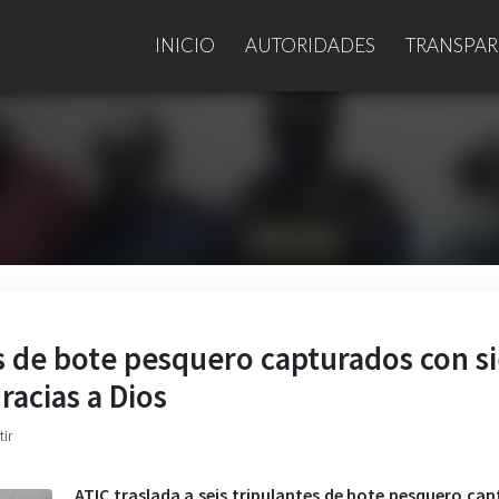
INICIO
AUTORIDADES
TRANSPAR
es de bote pesquero capturados con s
racias a Dios
ir
ATIC traslada a seis tripulantes de bote pesquero ca