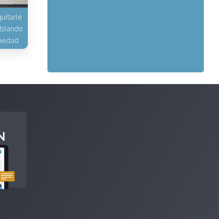
uitarle
hablando
piedad