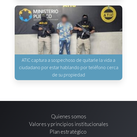
ATIC captura a sospechoso de quitarle la vida a
ciudadano por estar hablando por teléfono cerca
de su propiedad
Quienes somos
Valores y principios institucionales
Plan estratégico