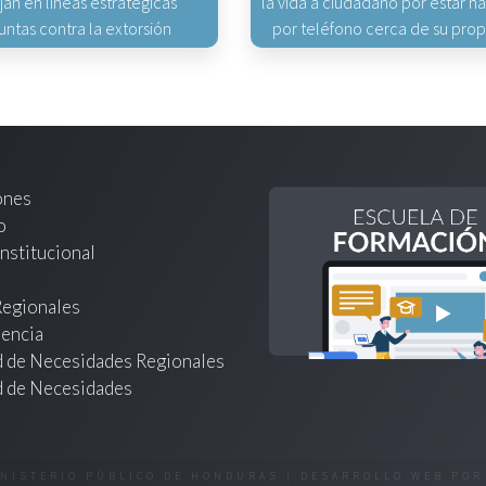
jan en líneas estratégicas
la vida a ciudadano por estar 
untas contra la extorsión
por teléfono cerca de su pro
ones
o
nstitucional
Regionales
encia
d de Necesidades Regionales
d de Necesidades
INISTERIO PÚBLICO DE HONDURAS | DESARROLLO WEB PO