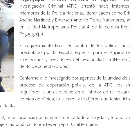
Investigación Criminal (ATIC) arrestó hace instant
miembros de la Policía Nacional, identificados como Er
Andino Martínez y Emerson Antonio Flores Matamoros, a
en Unidad Metropolitana Policial 4 de la colonia Ke
Tegucigalpa.
El requerimiento fiscal en contra de los policías acti
presentado por la Fiscalía Especial para el Enjuiciam
Funcionarios y Servidores del Sector Justicia (FEES-SJ
delito de cohecho propio.
Conforme a lo investigado por agentes de la unidad de 
proceso de depuración policial de la ATIC, los ar
requirieron a un ciudadano en el interior de un restau
comida de rápida, lo sacaron y le dijeron que tenían inf
e delito.
 454, le quitaron sus documentos, computadora, tarjetas y lo anduvi
cajero automático donde les entregó 10 mil lempiras.