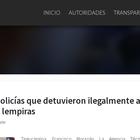
INICIO
AUTORIDADES
TRANSPAR
policías que detuvieron ilegalmente 
l lempiras
rtir
Tegucigalpa, Francisco Morazán. La Agencia Téc