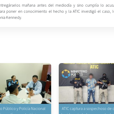
ntregárselos mañana antes del mediodía y sino cumplía lo acus
ara poner en conocimiento el hecho y la ATIC investigó el caso, 
lonia Kennedy.
io Público y Policía Nacional
ATIC captura a sospechoso de q