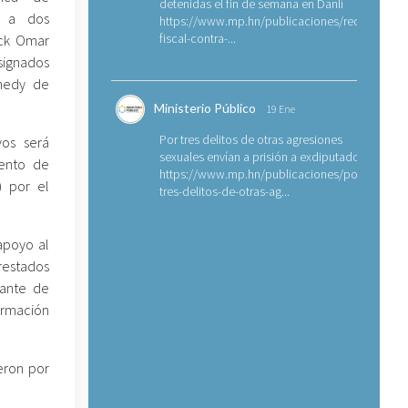
detenidas el fin de semana en Danlí
es a dos
https://www.mp.hn/publicaciones/requerimien
fiscal-contra-...
ick Omar
signados
nnedy de
Ministerio Público
19 Ene
Por tres delitos de otras agresiones
vos será
sexuales envían a prisión a exdiputado
iento de
https://www.mp.hn/publicaciones/por-
) por el
tres-delitos-de-otras-ag...
apoyo al
restados
rante de
ormación
eron por