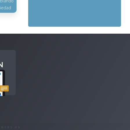
hablando
piedad
R
WEBS.HN