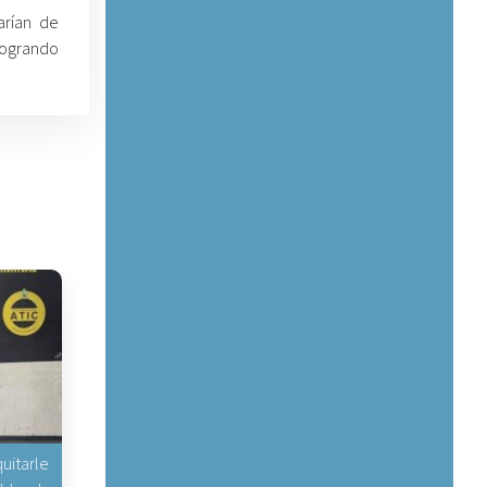
arían de
logrando
uitarle