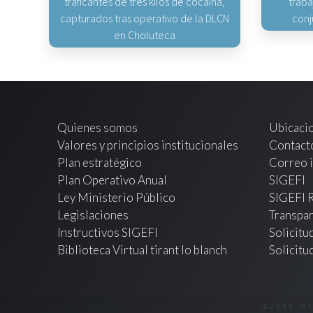
traficantes de tres kilos de cocaína,
traba
capturados tras operativo de la DLCN
conj
en Choluteca
Quienes somos
Ubicaci
Valores y principios institucionales
Contact
Plan estratégico
Correo i
Plan Operativo Anual
SIGEFI
Ley Ministerio Público
SIGEFI 
Legislaciones
Transpar
Instructivos SIGEFI
Solicitu
Biblioteca Virtual tirant lo blanch
Solicitu
©2026 M