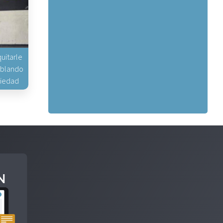
uitarle
hablando
piedad