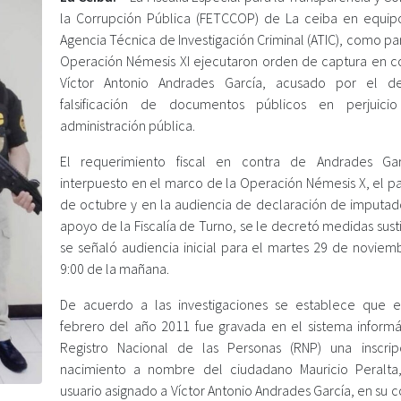
la Corrupción Pública (FETCCOP) de La ceiba en equip
Agencia Técnica de Investigación Criminal (ATIC), como pa
Operación Némesis XI ejecutaron orden de captura en c
Víctor Antonio Andrades García, acusado por el de
falsificación de documentos públicos en perjuici
administración pública.
El requerimiento fiscal en contra de Andrades Gar
interpuesto en el marco de la Operación Némesis X, el p
de octubre y en la audiencia de declaración de imputad
apoyo de la Fiscalía de Turno, se le decretó medidas susti
se señaló audiencia inicial para el martes 29 de noviemb
9:00 de la mañana.
De acuerdo a las investigaciones se establece que 
febrero del año 2011 fue gravada en el sistema informá
Registro Nacional de las Personas (RNP) una inscri
nacimiento a nombre del ciudadano Mauricio Peralta
usuario asignado a Víctor Antonio Andrades García, en su 