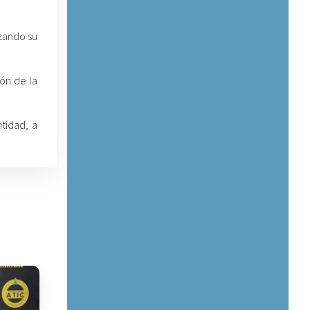
izando su
.
ión de la
tidad, a