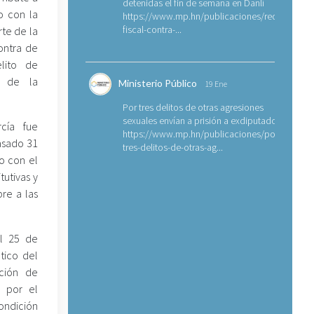
detenidas el fin de semana en Danlí
o con la
https://www.mp.hn/publicaciones/requerimien
fiscal-contra-...
rte de la
ontra de
lito de
o de la
Ministerio Público
19 Ene
Por tres delitos de otras agresiones
sexuales envían a prisión a exdiputado
cía fue
https://www.mp.hn/publicaciones/por-
asado 31
tres-delitos-de-otras-ag...
o con el
tutivas y
re a las
el 25 de
tico del
pción de
, por el
condición