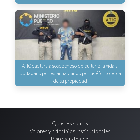
ATIC captura a sospechoso de quitarle la vida a
ciudadano por estar hablando por teléfono cerca
de su propiedad
Quienes somos
Valores y principios institucionales
Plan estratégico