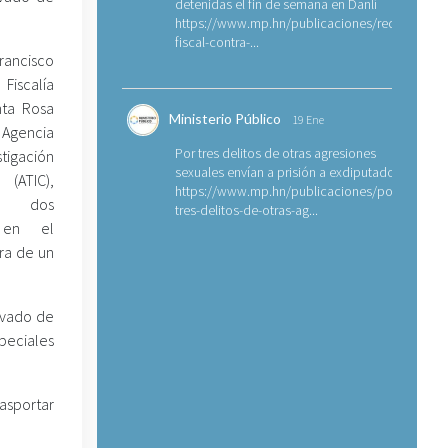
detenidas el fin de semana en Danlí
https://www.mp.hn/publicaciones/requerimien
fiscal-contra-...
rancisco
iscalía
nta Rosa
Ministerio Público
19 Ene
Agencia
Por tres delitos de otras agresiones
tigación
sexuales envían a prisión a exdiputado
ATIC),
https://www.mp.hn/publicaciones/por-
n dos
tres-delitos-de-otras-ag...
s en el
ra de un
lavado de
peciales
rasportar