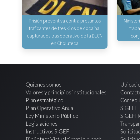
Prisión preventiva contra presuntos
Minister
traficantes de tres kilos de cocaína,
traba
capturados tras operativo de la DLCN
conj
en Choluteca
Quienes somos
Ubicaci
Valores y principios institucionales
Contact
Plan estratégico
Correo i
Plan Operativo Anual
SIGEFI
Ley Ministerio Público
SIGEFI 
Legislaciones
Transpar
Instructivos SIGEFI
Solicitu
Biblioteca Virtual tirant lo blanch
Solicitu