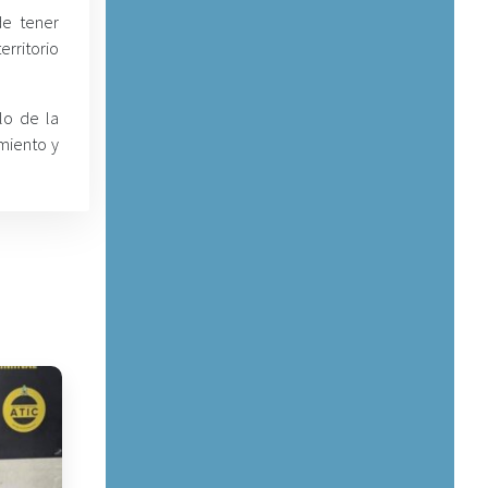
de tener
rritorio
lo de la
miento y