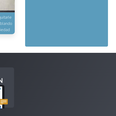
uitarle
hablando
piedad