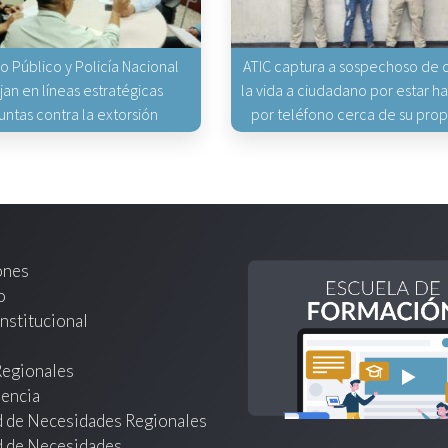
io Público y Policía Nacional
ATIC captura a sospechoso de q
jan en líneas estratégicas
la vida a ciudadano por estar 
untas contra la extorsión
por teléfono cerca de su pro
ones
o
nstitucional
Regionales
encia
d de Necesidades Regionales
d de Necesidades