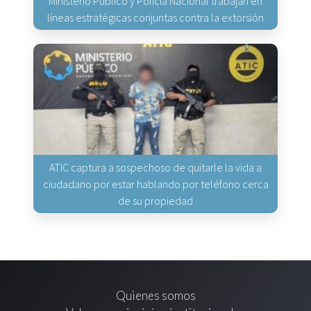
Ministerio Público y Policía Nacional trabajan en
líneas estratégicas conjuntas contra la extorsión
ATIC captura a sospechoso de quitarle la vida a
ciudadano por estar hablando por teléfono cerca
de su propiedad
Quienes somos