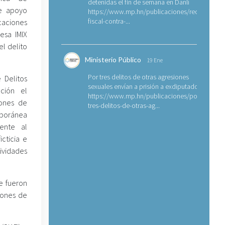
detenidas el fin de semana en Danlí
de apoyo
https://www.mp.hn/publicaciones/requerimien
fiscal-contra-...
aciones
esa IMIX
el delito
Ministerio Público
19 Ene
Por tres delitos de otras agresiones
 Delitos
sexuales envían a prisión a exdiputado
ción el
https://www.mp.hn/publicaciones/por-
ones de
tres-delitos-de-otras-ag...
mporánea
ente al
cticia e
tividades
e fueron
lones de