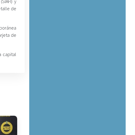
SIAFI) y
etalle de
mporánea
arjeta de
 capital