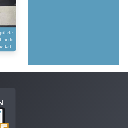
uitarle
hablando
piedad