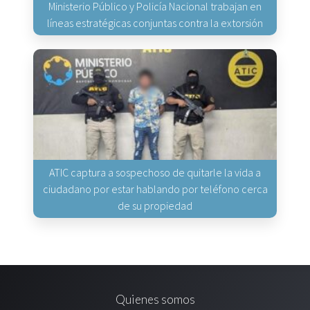
Ministerio Público y Policía Nacional trabajan en
líneas estratégicas conjuntas contra la extorsión
ATIC captura a sospechoso de quitarle la vida a
ciudadano por estar hablando por teléfono cerca
de su propiedad
Quienes somos