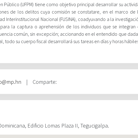
rden Público (UFPM) tiene como objetivo principal desarrollar su activi
iones de los delitos cuya comisión se constatare, en el marco de 
d Interinstitucional Nacional (FUSINA), coadyuvando a la investigaci
 para la captura o aprehensión de los individuos que se integran
cuencia común, sin excepción; accionando en el entendido que dada
l, todo su cuerpo fiscal desarrollará sus tareas en días y horas hábile
fo@mp.hn
| Comparte:
ominicana, Edificio Lomas Plaza II, Tegucigalpa.