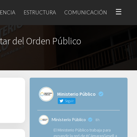
☰
ENCIA
ESTRUCTURA
COMUNICACIÓN
itar del Orden Público
Ministerio Público
Seguir
Ministerio Público
8h
El Ministerio Público trabaja para
expandir la red de
#CámarasGesell
a