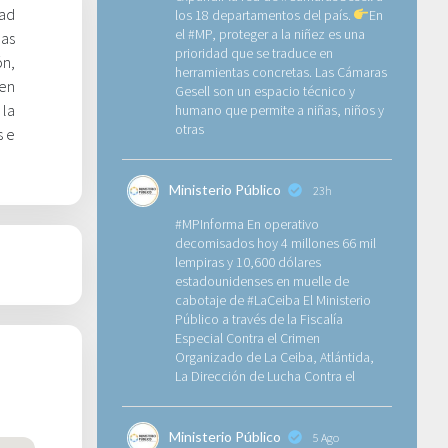
dad
los 18 departamentos del país.
En
el
#MP
, proteger a la niñez es una
las
prioridad que se traduce en
ón,
herramientas concretas. Las Cámaras
 en
Gesell son un espacio técnico y
 la
humano que permite a niñas, niños y
otras
s e
Ministerio Público
23h
#MPInforma
En operativo
decomisados hoy 4 millones 66 mil
lempiras y 10,600 dólares
estadounidenses
en muelle de
cabotaje de
#LaCeiba
El Ministerio
Público a través de la Fiscalía
Especial Contra el Crimen
Organizado de La Ceiba, Atlántida,
La Dirección de Lucha Contra el
Ministerio Público
5 Ago