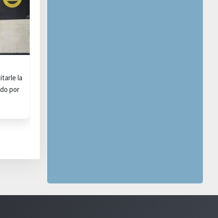
tarle la
ndo por