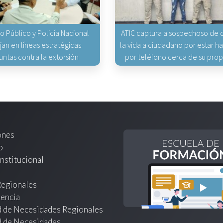
io Público y Policía Nacional
ATIC captura a sospechoso de q
jan en líneas estratégicas
la vida a ciudadano por estar 
untas contra la extorsión
por teléfono cerca de su pro
ones
o
nstitucional
Regionales
encia
d de Necesidades Regionales
d de Necesidades