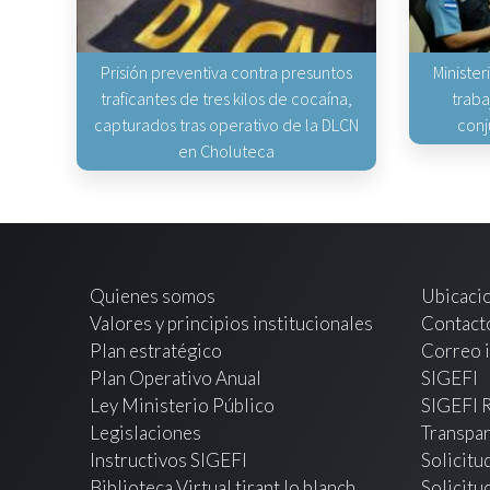
Prisión preventiva contra presuntos
Minister
traficantes de tres kilos de cocaína,
traba
capturados tras operativo de la DLCN
conj
en Choluteca
Quienes somos
Ubicaci
Valores y principios institucionales
Contact
Plan estratégico
Correo i
Plan Operativo Anual
SIGEFI
Ley Ministerio Público
SIGEFI 
Legislaciones
Transpar
Instructivos SIGEFI
Solicitu
Biblioteca Virtual tirant lo blanch
Solicitu