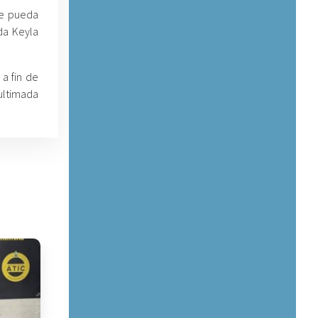
ue pueda
da Keyla
 a fin de
ultimada