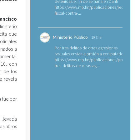
detenidas el fin de semana en Danlí
https://www.mp.hn/publicaciones/requerimien
fiscal-contra-...
rancisco
nisterio
icita que
Ministerio Público
19 Ene
liciales
Por tres delitos de otras agresiones
gnados a
sexuales envían a prisión a exdiputado
tamental
https://www.mp.hn/publicaciones/por-
 10, con
tres-delitos-de-otras-ag...
n de los
ue revela
 fue por
e llevada
s libros