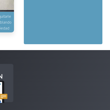
uitarle
hablando
piedad