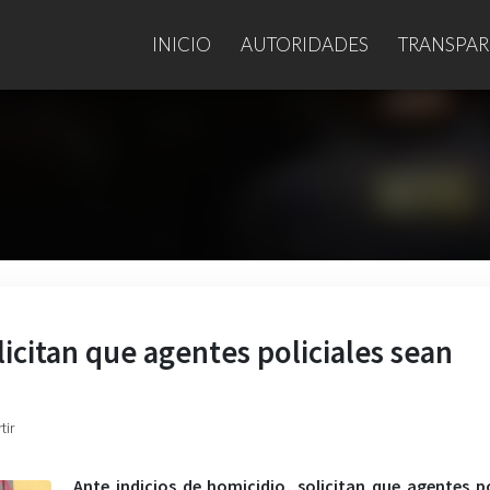
INICIO
AUTORIDADES
TRANSPAR
licitan que agentes policiales sean
tir
Ante indicios de homicidio, solicitan que agentes po