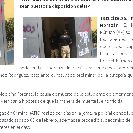
sean puestos a disposición del MP
Tegucigalpa. F
Morazán.
El Mi
Público (MP) sol
los agentes po
que estaban asi
la Unidad Depar
Policial Número
sede en La Esperanza, Intibucá, sean puestos a la orde
tínez Rodríguez, esto ante el resultado preliminar de la autopsia q
Medicina Forense, la causa de muerte de la estudiante de enfermería
verificar la hipótesis de que la manera de muerte fue homicida.
ón Criminal (ATIC) realiza pericias en la jefatura policial donde fu
 pasado sábado 06 de febrero, además se procedió al decomiso de lo
erés en el caso.