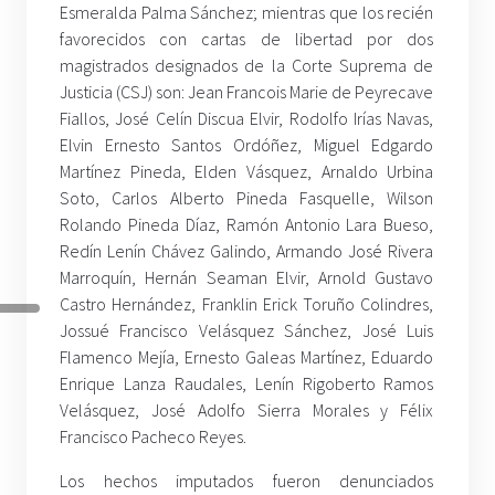
Esmeralda Palma Sánchez; mientras que los recién
favorecidos con cartas de libertad por dos
magistrados designados de la Corte Suprema de
Justicia (CSJ) son: Jean Francois Marie de Peyrecave
Fiallos, José Celín Discua Elvir, Rodolfo Irías Navas,
Elvin Ernesto Santos Ordóñez, Miguel Edgardo
Martínez Pineda, Elden Vásquez, Arnaldo Urbina
Soto, Carlos Alberto Pineda Fasquelle, Wilson
Rolando Pineda Díaz, Ramón Antonio Lara Bueso,
Redín Lenín Chávez Galindo, Armando José Rivera
Marroquín, Hernán Seaman Elvir, Arnold Gustavo
Castro Hernández, Franklin Erick Toruño Colindres,
Jossué Francisco Velásquez Sánchez, José Luis
Flamenco Mejía, Ernesto Galeas Martínez, Eduardo
Enrique Lanza Raudales, Lenín Rigoberto Ramos
Velásquez, José Adolfo Sierra Morales y Félix
Francisco Pacheco Reyes.
Los hechos imputados fueron denunciados