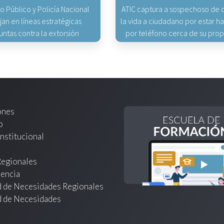
io Público y Policía Nacional
ATIC captura a sospechoso de q
jan en líneas estratégicas
la vida a ciudadano por estar 
untas contra la extorsión
por teléfono cerca de su pro
ones
o
nstitucional
Regionales
encia
d de Necesidades Regionales
d de Necesidades