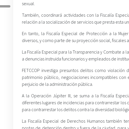
sexual.
También, coordinará actividades con la Fiscalía Especi
relación a la socialización de servicios que presta esta uni
En tanto, la Fiscalía Especial de Protección a la Muje
diversos, y como parte de su proyección social, fiscales a
La Fiscalía Especial para la Transparencia y Combate a la
a denuncias instruida funcionarios y empleados de instituc
FETCCOP investiga presuntos delitos como violación d
patrimonio público, negociaciones incompatibles con el
perjuicio de la administración pública.
A la Operación Júpiter III, se suma a la Fiscalía Espe
diferentes lugares de incidencias para contrarrestar los
para contrarrestar los delitos contra la diversidad biológi
La Fiscalía Especial de Derechos Humanos también ten
postas de detención dentro y fuera de la ciudad, para ver