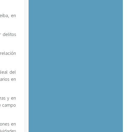
eiba, en
 delitos
 relación
leal del
arios en
ras y en
 de campo
iones en
tividades