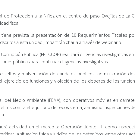
al de Protección a la Niñez en el centro de paso Ovejitas de La C
dad fiscal.
r tiene prevista la presentación de 10 Requerimientos Fiscales por
dscritos a esta unidad, impartirán charla a través de webinario.
 Corrupción Pública (FETCCOP) realizará diligencias investigativas en
iones públicas para continuar diligencias investigativas.
e sellos y malversación de caudales públicos, administración des
 ejercicio de funciones y violación de los deberes de los funcion
cial del Medio Ambiente (FEMA), con operativos móviles en carrete
 delitos contra el equilibrio del ecosistema; asimismo inspecciones
ca.
drá actividad en el marco la Operación Júpiter III, como inspecc
ificar la situación física y jurídica de los detenidos, entre otras ac