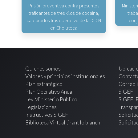
Prisión preventiva contra presuntos
Minister
traficantes de tres kilos de cocaína,
traba
capturados tras operativo de la DLCN
conj
en Choluteca
Quienes somos
Ubicaci
Valores y principios institucionales
Contact
Plan estratégico
Correo i
Plan Operativo Anual
SIGEFI
Ley Ministerio Público
SIGEFI 
Legislaciones
Transpar
Instructivos SIGEFI
Solicitu
Biblioteca Virtual tirant lo blanch
Solicitu