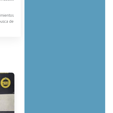
imientos
busca de