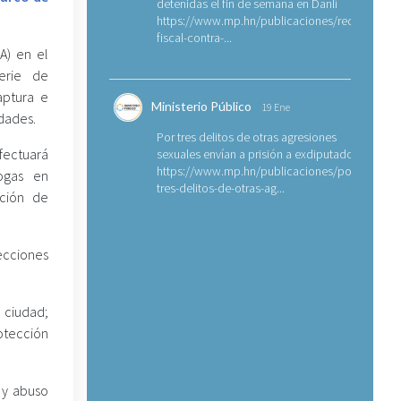
detenidas el fin de semana en Danlí
https://www.mp.hn/publicaciones/requerimien
fiscal-contra-...
LA) en el
serie de
aptura e
Ministerio Público
19 Ene
dades.
Por tres delitos de otras agresiones
ectuará
sexuales envían a prisión a exdiputado
https://www.mp.hn/publicaciones/por-
ogas en
tres-delitos-de-otras-ag...
ución de
pecciones
 ciudad;
otección
a y abuso