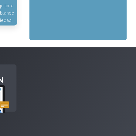
uitarle
hablando
piedad