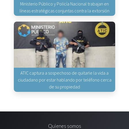
Ministerio Público y Policía Nacional trabajan en
líneas estratégicas conjuntas contra la extorsión
ATIC captura a sospechoso de quitarle la vida a
ciudadano por estar hablando por teléfono cerca
de su propiedad
Quienes somos