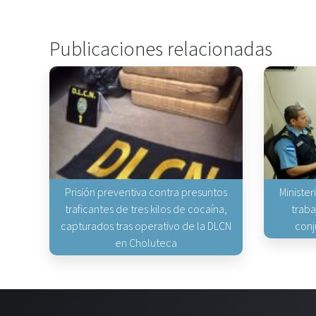
Publicaciones relacionadas
Prisión preventiva contra presuntos
Minister
traficantes de tres kilos de cocaína,
traba
capturados tras operativo de la DLCN
conj
en Choluteca