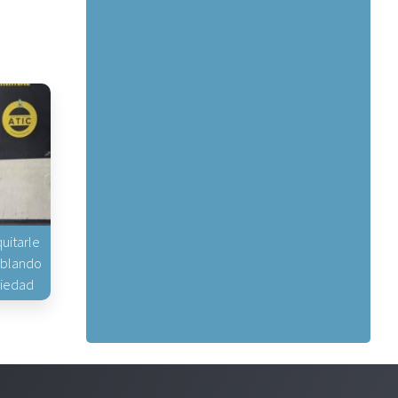
uitarle
hablando
piedad