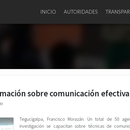
INICIO
AUTORIDADES
TRANSPAR
ormación sobre comunicación efectiva
ir
Tegucigalpa, Francisco Morazán. Un total de 50 ag
investigación se capacitan sobre técnicas de comuni