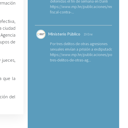
detenidas el fin de semana en Danlí
ormación
https://www.mp.hn/publicaciones/requerimien
fiscal-contra-...
ectiva,
la ciudad
Ministerio Público
 Agencia
19 Ene
grupos de
Por tres delitos de otras agresiones
sexuales envían a prisión a exdiputado
https://www.mp.hn/publicaciones/por-
 jueces,
tres-delitos-de-otras-ag...
a que la
ción del