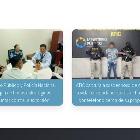
io Público y Policía Nacional
ATIC captura a sospechoso de q
jan en líneas estratégicas
la vida a ciudadano por estar 
untas contra la extorsión
por teléfono cerca de su pro