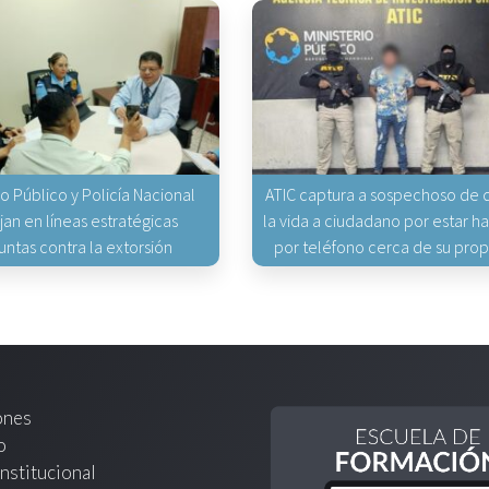
io Público y Policía Nacional
ATIC captura a sospechoso de q
jan en líneas estratégicas
la vida a ciudadano por estar 
untas contra la extorsión
por teléfono cerca de su pro
ones
o
nstitucional