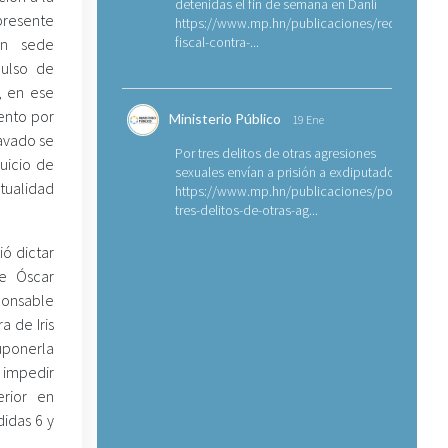
detenidas el fin de semana en Danlí
presente
https://www.mp.hn/publicaciones/requerimien
fiscal-contra-...
en sede
pulso de
s, en ese
iento por
Ministerio Público
19 Ene
ravado se
Por tres delitos de otras agresiones
uicio de
sexuales envían a prisión a exdiputado
ualidad
https://www.mp.hn/publicaciones/por-
tres-delitos-de-otras-ag...
ó dictar
de Óscar
ponsable
a de Iris
ponerla
 impedir
rior en
idas 6 y