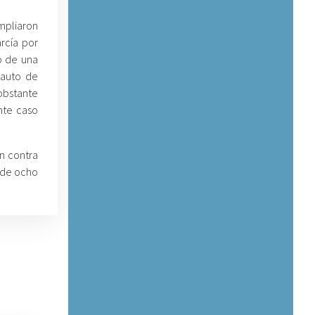
mpliaron
rcía por
o de una
 auto de
obstante
nte caso
n contra
 de ocho