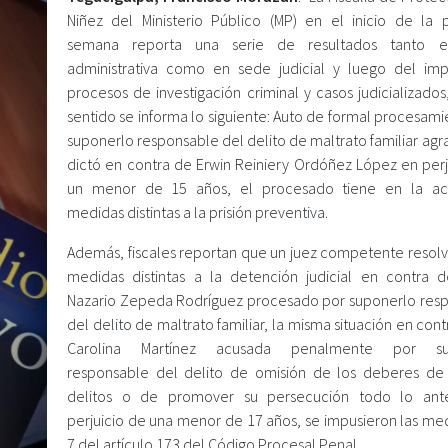
Niñez del Ministerio Público (MP) en el inicio de la 
semana reporta una serie de resultados tanto 
administrativa como en sede judicial y luego del im
procesos de investigación criminal y casos judicializado
sentido se informa lo siguiente: Auto de formal procesam
suponerlo responsable del delito de maltrato familiar ag
dictó en contra de Erwin Reiniery Ordóñez López en perj
un menor de 15 años, el procesado tiene en la act
medidas distintas a la prisión preventiva.
Además, fiscales reportan que un juez competente resolvi
medidas distintas a la detención judicial en contra 
Nazario Zepeda Rodríguez procesado por suponerlo res
del delito de maltrato familiar, la misma situación en contr
Carolina Martínez acusada penalmente por su
responsable del delito de omisión de los deberes de
delitos o de promover su persecución todo lo ante
perjuicio de una menor de 17 años, se impusieron las med
7 del artículo 173 del Código Procesal Penal.