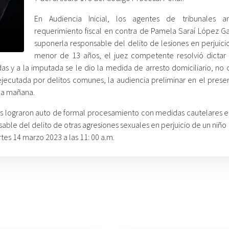
En Audiencia Inicial, los agentes de tribunales a
requerimiento fiscal en contra de Pamela Saraí López Ga
suponerla responsable del delito de lesiones en perjuici
menor de 13 años, el juez competente resolvió dictar
as y a la imputada se le dio la medida de arresto domiciliario, no 
jecutada por delitos comunes, la audiencia preliminar en el prese
 la mañana.
emás lograron auto de formal procesamiento con medidas cautelares e
ble del delito de otras agresiones sexuales en perjuicio de un niño
rtes 14 marzo 2023 a las 11: 00 a.m.