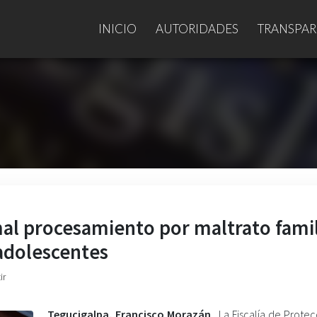
INICIO
AUTORIDADES
TRANSPAR
mal procesamiento por maltrato famil
 adolescentes
ir
Tegucigalpa, Francisco Morazán
. La Fiscalía de Protec