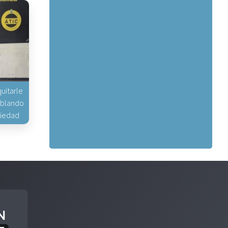
uitarle
hablando
piedad