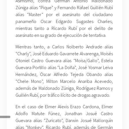
Asimismo, contra Germán Antonio Maldonado
Zúniga alias “Pique” y Fernando Rafael Guillén Rubí
alias “Master” por el asesinato del ciudadano
panameño Oscar Edgardo Sugastes Charles,
mientras tanto a Ricardo Rubí por el delito de
asesinato en su grado de ejecución de tentativa.
Mientras tanto, a Carlos Nolberto Andrade alias
“Charly”, José Eduardo Gavarrete Alvarenga, Moisés
Otoniel Castro Guevara alias “Moisa/Gallo”, Estela
Guevara Portillo alias “La Doña”, José Yosmar Leiva
Hernández, Óscar Alfredo Tejeda Obando alias
“Chele Mono”, Milton Marcelo Anariba Acevedo,
además de Maldonado Zúniga, Rodríguez Ramos y
Guillén Rubí, por tráfico ilícito de drogas agravado.
En el caso de Elmer Alexis Erazo Cardona, Elmer
Adolfo Matute Fúnez, Jonathan Josué Castro
Guevara alias “Zuricato”, Darwin Josué Mallorquín
alias “Monkey”, Ricardo Rubí, además de Germán