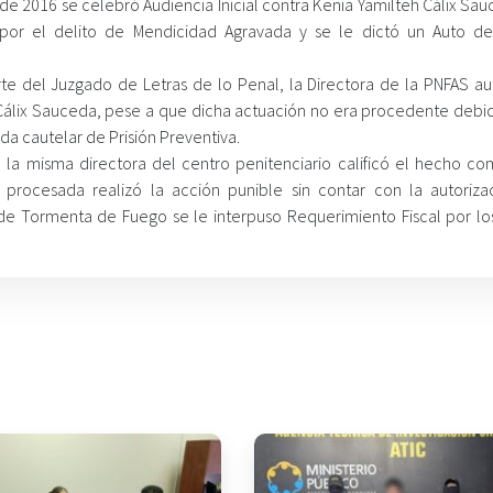
e 2016 se celebró Audiencia Inicial contra Kenia Yamilteh Cálix Sau
 por el delito de Mendicidad Agravada y se le dictó un Auto d
rte del Juzgado de Letras de lo Penal, la Directora de la PNFAS aut
 Cálix Sauceda, pese a que dicha actuación no era procedente debi
da cautelar de Prisión Preventiva.
la misma directora del centro penitenciario calificó el hecho co
procesada realizó la acción punible sin contar con la autoriza
e Tormenta de Fuego se le interpuso Requerimiento Fiscal por los