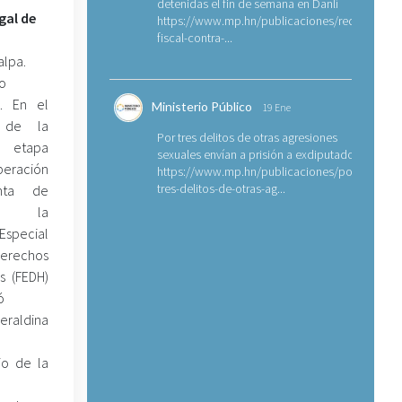
detenidas el fin de semana en Danlí
gal de
https://www.mp.hn/publicaciones/requerimien
fiscal-contra-...
alpa.
co
. En el
Ministerio Público
19 Ene
 de la
Por tres delitos de otras agresiones
a etapa
sexuales envían a prisión a exdiputado
peración
https://www.mp.hn/publicaciones/por-
tres-delitos-de-otras-ag...
nta de
”, la
 Especial
rechos
 (FEDH)
ó
Geraldina
io de la