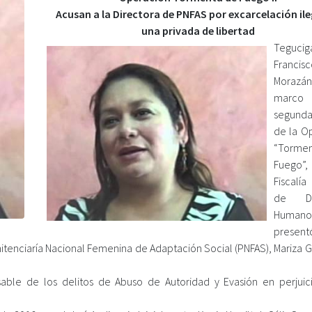
Acusan a la Directora de PNFAS por excarcelación ile
una privada de libertad
Tegucig
Francis
Morazán
marco
segund
de la O
“Torme
Fuego
Fiscalía
de De
Humanos
present
nitenciaría Nacional Femenina de Adaptación Social (PNFAS), Mariza 
sable de los delitos de Abuso de Autoridad y Evasión en perjuic