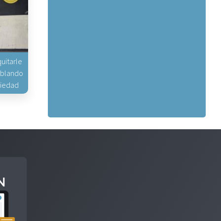
uitarle
hablando
piedad