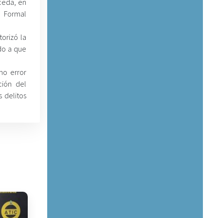
ceda, en
e Formal
orizó la
do a que
mo error
ción del
 delitos