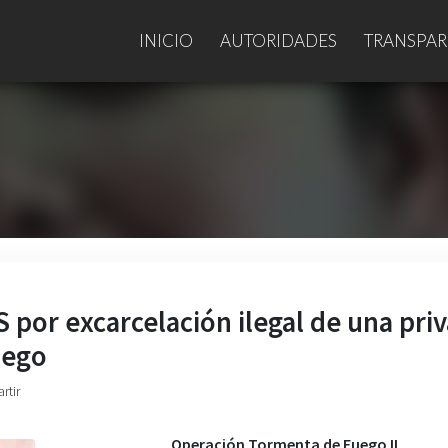
INICIO
AUTORIDADES
TRANSPAR
 por excarcelación ilegal de una pri
uego
rtir
Operación Tormenta de Fuego II