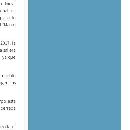
 Inicial
penal en
mpetente
l “Marco
2017, la
 saliera
e ya que
inmueble
ligencias
rpo esta
encerrada
rolla el