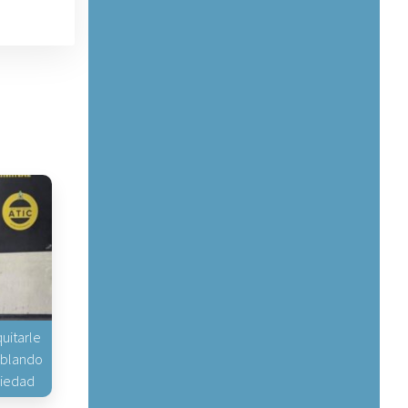
uitarle
hablando
piedad