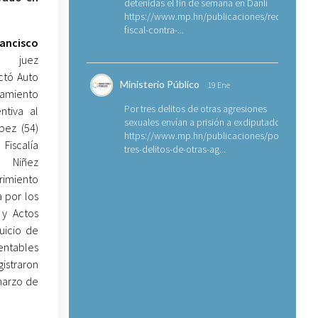
detenidas el fin de semana en Danlí
https://www.mp.hn/publicaciones/requerimien
fiscal-contra-...
ancisco
juez
ctó Auto
Ministerio Público
19 Ene
samiento
Por tres delitos de otras agresiones
ntiva al
sexuales envían a prisión a exdiputado
pez (54)
https://www.mp.hn/publicaciones/por-
iscalía
tres-delitos-de-otras-ag...
a Niñez
rimiento
a por los
 y Actos
uicio de
ntables
istraron
marzo de