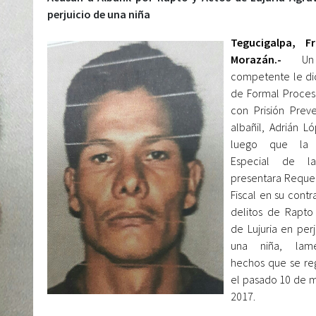
perjuicio de una niña
Tegucigalpa, Fr
Morazán.-
Un 
competente le di
de Formal Proce
con Prisión Preve
albañil, Adrián Ló
luego que la F
Especial de l
presentara Reque
Fiscal en su contr
delitos de Rapto
de Lujuria en perj
una niña, lame
hechos que se reg
el pasado 10 de 
2017.