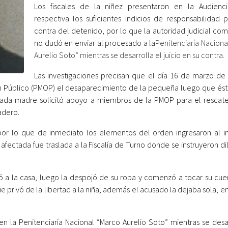
Los fiscales de la niñez presentaron en la Audiencia
respectiva los suficientes indicios de responsabilidad 
contra del detenido, por lo que la autoridad judicial co
no dudó en enviar al procesado a la
Penitenciaría Naciona
Aurelio Soto” mientras se desarrolla el juicio en su contra.
Las investigaciones precisan que el día 16 de marzo de 
den Público (PMOP) el desaparecimiento de la pequeña luego que ésta
tiada madre solicitó apoyo a miembros de la PMOP para el rescat
adero.
, por lo que de inmediato los elementos del orden ingresaron al 
fectada fue traslada a la Fiscalía de Turno donde se instruyeron di
evó a la casa, luego la despojó de su ropa y comenzó a tocar su cue
que privó de la libertad a la niña; además el acusado la dejaba sola, 
 la Penitenciaría Nacional “Marco Aurelio Soto” mientras se desar