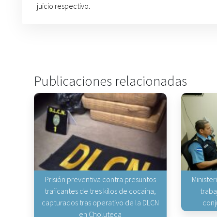
juicio respectivo.
Publicaciones relacionadas
Prisión preventiva contra presuntos
Minister
traficantes de tres kilos de cocaína,
traba
capturados tras operativo de la DLCN
conj
en Choluteca