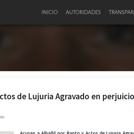
INICIO
AUTORIDADES
TRANSPAR
ctos de Lujuria Agravado en perjuici
tir
Acusan a Albañil por Rapto y Actos de Lujuria Agr