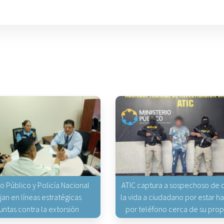
io Público y Policía Nacional
ATIC captura a sospechoso de q
jan en líneas estratégicas
la vida a ciudadano por estar 
untas contra la extorsión
por teléfono cerca de su pro