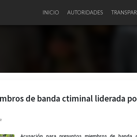
INICIO
AUTORIDADES
TRANSPAR
mbros de banda ctiminal liderada po
ir
Acusación para presuntos miembros de banda c