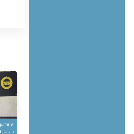
uitarle
hablando