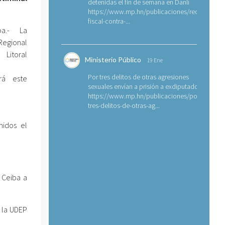
detenidas el fin de semana en Danlí
https://www.mp.hn/publicaciones/requerimien
fiscal-contra-...
ba.- La
Regional
itoral
Ministerio Público
19 Ene
Por tres delitos de otras agresiones
ará este
sexuales envían a prisión a exdiputado
https://www.mp.hn/publicaciones/por-
tres-delitos-de-otras-ag...
nidos el
 Ceiba a
 la UDEP