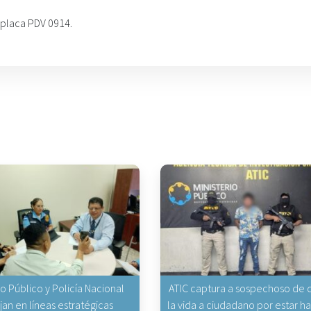
, placa PDV 0914.
io Público y Policía Nacional
ATIC captura a sospechoso de q
jan en líneas estratégicas
la vida a ciudadano por estar 