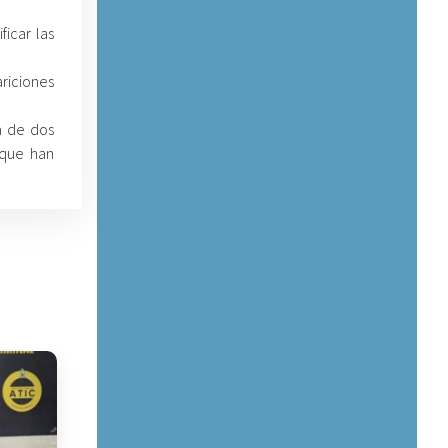
icar las
riciones
a de dos
 que han