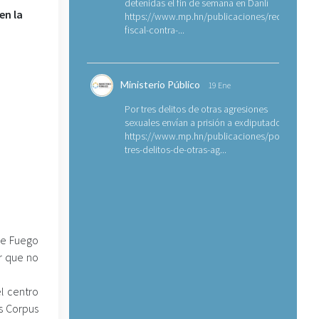
detenidas el fin de semana en Danlí
en la
https://www.mp.hn/publicaciones/requerimien
fiscal-contra-...
Ministerio Público
19 Ene
Por tres delitos de otras agresiones
sexuales envían a prisión a exdiputado
https://www.mp.hn/publicaciones/por-
tres-delitos-de-otras-ag...
de Fuego
ar que no
el centro
s Corpus