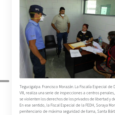
Tegucigalpa. Francisco Morazán. La Fiscalía Especial 
VIII, realiza una serie de inspecciones a centros penale
se violenten los derechos de los privados de libertad y de
En ese sentido, la Fiscal Especial de la FEDH, Soraya Mo
penitenciario de máxima seguridad de Ilama, Santa Bá