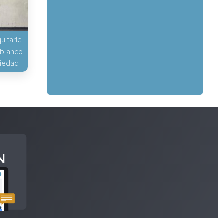
uitarle
hablando
piedad