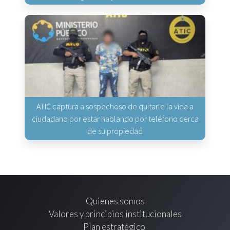
ATIC captura a sospechoso de quitarle la vida a
ciudadano por estar hablando por teléfono cerca
de su propiedad
Quienes somos
Valores y principios institucionales
Plan estratégico