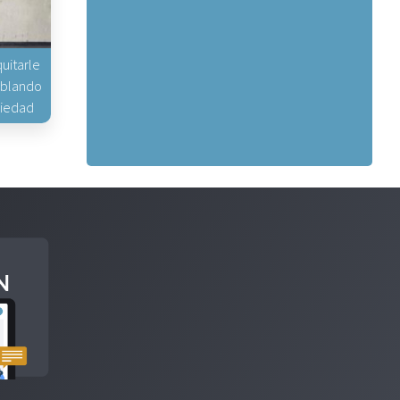
uitarle
hablando
piedad