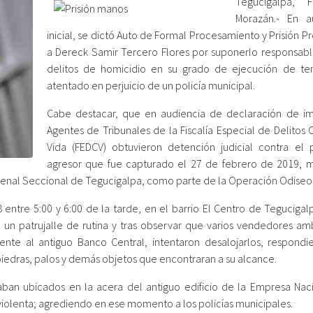
Tegucigalpa, F
Morazán.- En a
inicial, se dictó Auto de Formal Procesamiento y Prisión P
a Dereck Samir Tercero Flores por suponerlo responsabl
delitos de homicidio en su grado de ejecución de ten
atentado en perjuicio de un policía municipal.
Cabe destacar, que en audiencia de declaración de i
Agentes de Tribunales de la Fiscalía Especial de Delitos 
Vida (FEDCV) obtuvieron detención judicial contra el 
agresor que fue capturado el 27 de febrero de 2019, 
enal Seccional de Tegucigalpa, como parte de la Operación Odiseo I
 entre 5:00 y 6:00 de la tarde, en el barrio El Centro de Tegucigal
 un patrujalle de rutina y tras observar que varios vendedores am
ente al antiguo Banco Central, intentaron desalojarlos, respondi
piedras, palos y demás objetos que encontraran a su alcance.
ban ubicados en la acera del antiguo edificio de la Empresa Nac
violenta; agrediendo en ese momento a los policías municipales.