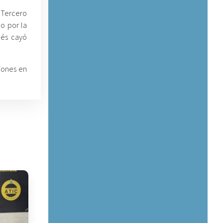
 Tercero
o por la
ués cayó
iones en