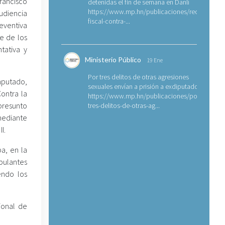
rancisco
detenidas el fin de semana en Danlí
https://www.mp.hn/publicaciones/requerimien
udiencia
fiscal-contra-...
reventiva
e de los
tativa y
Ministerio Público
19 Ene
Por tres delitos de otras agresiones
mputado,
sexuales envían a prisión a exdiputado
Contra la
https://www.mp.hn/publicaciones/por-
presunto
tres-delitos-de-otras-ag...
mediante
I.
pa, en la
bulantes
endo los
ional de