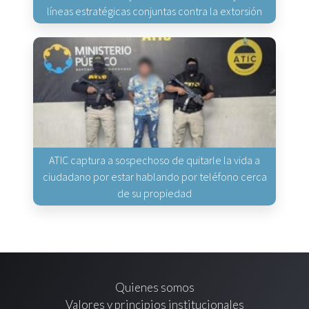
líneas estratégicas conjuntas contra la extorsión
ATIC captura a sospechoso de quitarle la vida a
ciudadano por estar hablando por teléfono cerca
de su propiedad
Quienes somos
Valores y principios institucionales