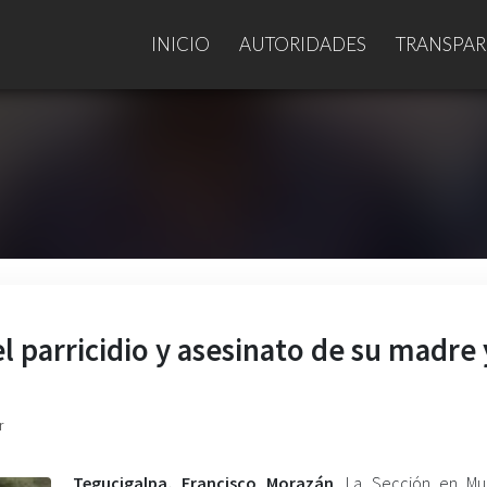
INICIO
AUTORIDADES
TRANSPAR
el parricidio y asesinato de su madre 
r
Tegucigalpa, Francisco Morazán
. La Sección en Mu