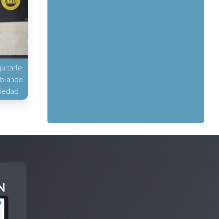
uitarle
hablando
piedad