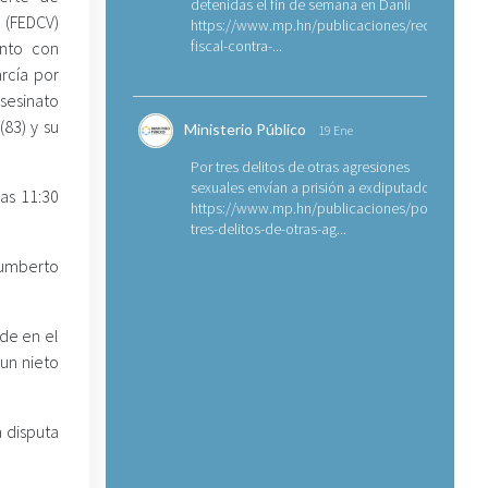
detenidas el fin de semana en Danlí
a (FEDCV)
https://www.mp.hn/publicaciones/requerimien
fiscal-contra-...
ento con
rcía por
asesinato
(83) y su
Ministerio Público
19 Ene
Por tres delitos de otras agresiones
sexuales envían a prisión a exdiputado
as 11:30
https://www.mp.hn/publicaciones/por-
tres-delitos-de-otras-ag...
Humberto
rde en el
un nieto
 disputa