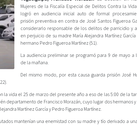
Mujeres de la Fiscalía Especial de Delitos Contra la Vid
logró en audiencia inicial auto de formal procesami
prisión preventiva en contra de José Santos Figueroa Ga
considerarlo responsable de los delitos de parricidio y 
en perjuicio de su madre María Alejandra Martínez García 
hermano Pedro Figueroa Martínez (51).
La audiencia preliminar se programó para 9 de mayo a l
de la mañana.
Del mismo modo, por esta causa guarda prisión José 
22).
n la vida el 25 de marzo del presente año a eso de las 5:00 de la ta
rarén departamento de Francisco Morazán, cuyo lugar dos hermanos y 
lejandra Martínez García y Pedro Figueroa Martínez.
putados mantenían una enemistad con su madre y tío derivado a una