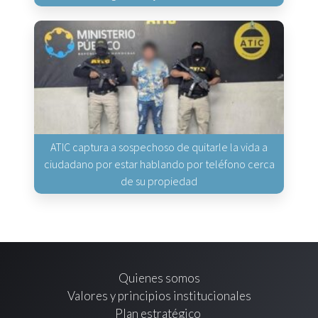
ATIC captura a sospechoso de quitarle la vida a
ciudadano por estar hablando por teléfono cerca
de su propiedad
Quienes somos
Valores y principios institucionales
Plan estratégico