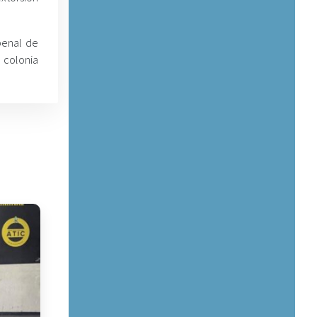
 penal de
a colonia