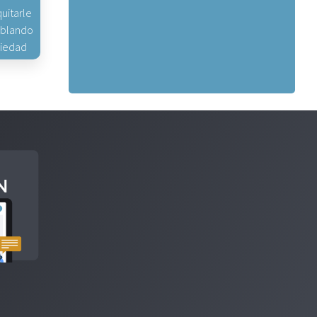
uitarle
hablando
piedad