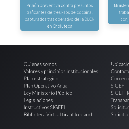
Prisión preventiva contra presuntos
Minister
traficantes de tres kilos de cocaína,
traba
capturados tras operativo de la DLCN
conj
en Choluteca
Quienes somos
Ubicaci
Valores y principios institucionales
Contact
Plan estratégico
Correo i
Plan Operativo Anual
SIGEFI
Ley Ministerio Público
SIGEFI 
Legislaciones
Transpar
Instructivos SIGEFI
Solicitu
Biblioteca Virtual tirant lo blanch
Solicitu