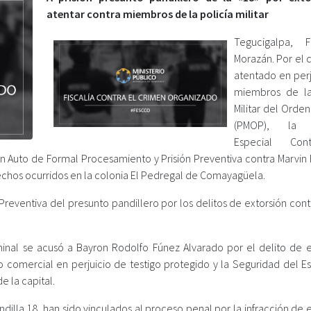
atentar contra miembros de la policía militar
Tegucigalpa, F
Morazán. Por el 
atentado en perj
miembros de la
Militar del Orde
(PMOP), la F
Especial Con
un Auto de Formal Procesamiento y Prisión Preventiva contra Marvin
echos ocurridos en la colonia El Pedregal de Comayagüela.
reventiva del presunto pandillero por los delitos de extorsión cont
inal se acusó a Bayron Rodolfo Fúnez Alvarado por el delito de e
 comercial en perjuicio de testigo protegido y la Seguridad del E
 la capital.
dilla 18, han sido vinculados al proceso penal por la infracción de 