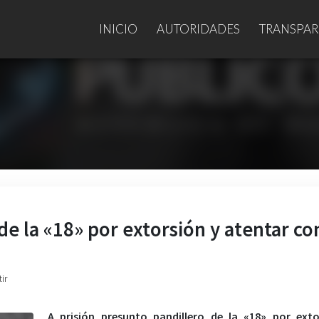
INICIO
AUTORIDADES
TRANSPAR
de la «18» por extorsión y atentar co
ir
A prisión presunto pandillero de la «18» por exto