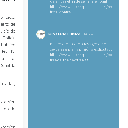
detenidas el fin de semana en Danlí
https://www.mp.hn/publicaciones/requerimien
fiscal-contra-...
rancisco
delito de
uicio de
Ministerio Público
19 Ene
 Policía
Por tres delitos de otras agresiones
n Público
sexuales envían a prisión a exdiputado
iscalía
https://www.mp.hn/publicaciones/por-
tra el
tres-delitos-de-otras-ag...
 Ronaldo
inuada y
xtorsión
stado de
extorsión