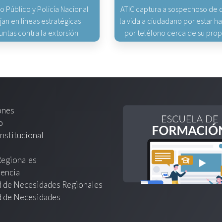
io Público y Policía Nacional
ATIC captura a sospechoso de q
jan en líneas estratégicas
la vida a ciudadano por estar 
untas contra la extorsión
por teléfono cerca de su pro
ones
o
nstitucional
Regionales
encia
d de Necesidades Regionales
d de Necesidades