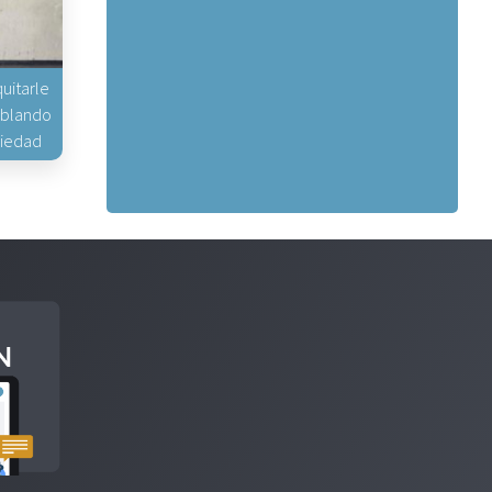
uitarle
hablando
piedad