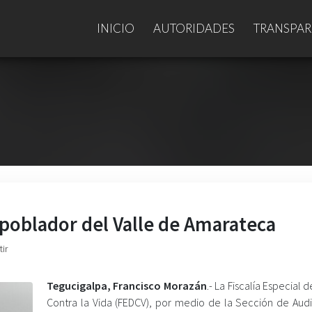
INICIO
AUTORIDADES
TRANSPAR
 poblador del Valle de Amarateca
ir
Tegucigalpa, Francisco Morazán
.- La Fiscalía Especial d
Contra la Vida (FEDCV), por medio de la Sección de Audi