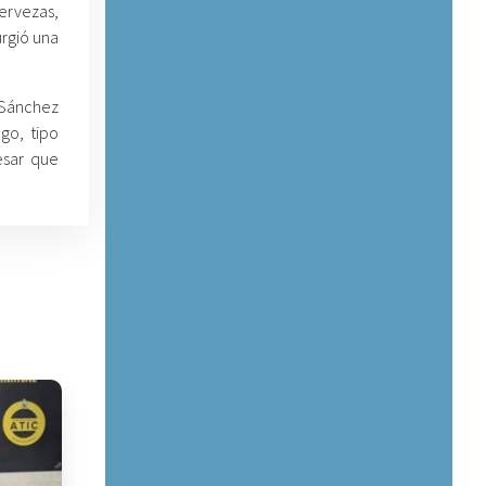
ervezas,
urgió una
 Sánchez
go, tipo
esar que