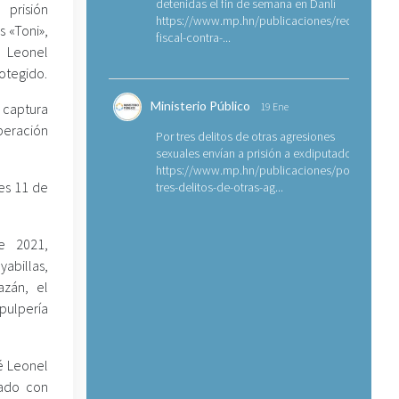
detenidas el fin de semana en Danlí
prisión
https://www.mp.hn/publicaciones/requerimien
s «Toni»,
fiscal-contra-...
 Leonel
otegido.
Ministerio Público
 captura
19 Ene
peración
Por tres delitos de otras agresiones
sexuales envían a prisión a exdiputado
https://www.mp.hn/publicaciones/por-
ves 11 de
tres-delitos-de-otras-ag...
e 2021,
abillas,
azán, el
pulpería
é Leonel
ado con