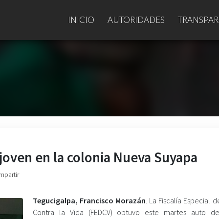
INICIO
AUTORIDADES
TRANSPAR
 joven en la colonia Nueva Suyapa
mpartir
Tegucigalpa, Francisco Morazán
. La Fiscalía Especial d
Contra la Vida (FEDCV) obtuvo este martes auto de