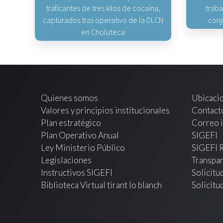
traficantes de tres kilos de cocaína,
traba
capturados tras operativo de la DLCN
conj
en Choluteca
Quienes somos
Ubicaci
Valores y principios institucionales
Contact
Plan estratégico
Correo i
Plan Operativo Anual
SIGEFI
Ley Ministerio Público
SIGEFI 
Legislaciones
Transpar
Instructivos SIGEFI
Solicitu
Biblioteca Virtual tirant lo blanch
Solicitu