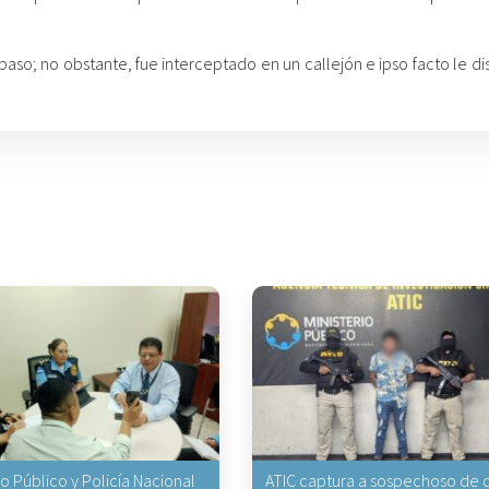
so; no obstante, fue interceptado en un callejón e ipso facto le di
io Público y Policía Nacional
ATIC captura a sospechoso de q