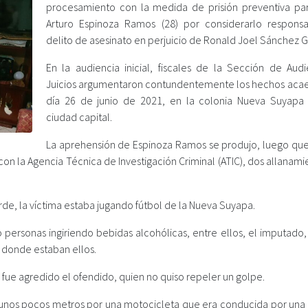
procesamiento con la medida de prisión preventiva pa
Arturo Espinoza Ramos (28) por considerarlo respons
delito de asesinato en perjuicio de Ronald Joel Sánchez G
En la audiencia inicial, fiscales de la Sección de Audi
Juicios argumentaron contundentemente los hechos acae
día 26 de junio de 2021, en la colonia Nueva Suyapa
ciudad capital.
La aprehensión de Espinoza Ramos se produjo, luego que 
on la Agencia Técnica de Investigación Criminal (ATIC), dos allanam
arde, la víctima estaba jugando fútbol de la Nueva Suyapa.
 personas ingiriendo bebidas alcohólicas, entre ellos, el imputado,
 donde estaban ellos.
o fue agredido el ofendido, quien no quiso repeler un golpe.
a unos pocos metros por una motocicleta que era conducida por una