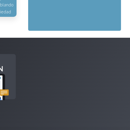
hablando
piedad