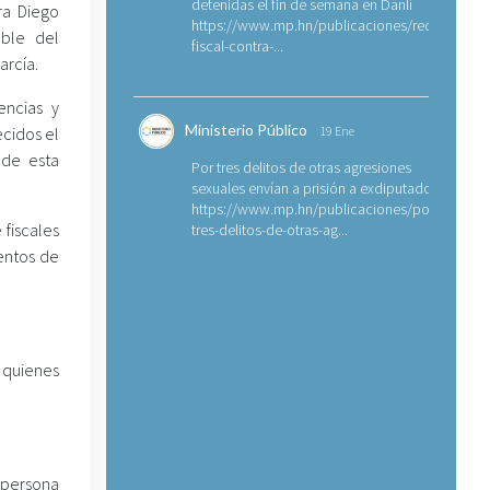
detenidas el fin de semana en Danlí
ra Diego
https://www.mp.hn/publicaciones/requerimien
able del
fiscal-contra-...
arcía.
encias y
Ministerio Público
cidos el
19 Ene
 de esta
Por tres delitos de otras agresiones
sexuales envían a prisión a exdiputado
https://www.mp.hn/publicaciones/por-
fiscales
tres-delitos-de-otras-ag...
ientos de
 quienes
 persona