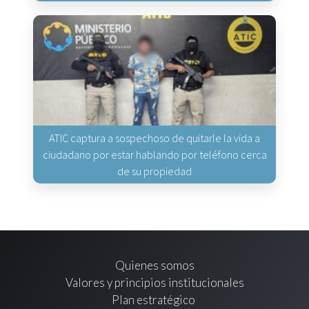
ATIC captura a sospechoso de quitarle la vida a
ciudadano por estar hablando por teléfono cerca
de su propiedad
Quienes somos
Valores y principios institucionales
Plan estratégico