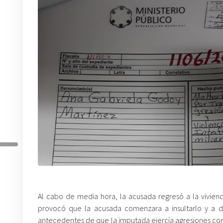
Al cabo de media hora, la acusada regresó a la vivien
provocó que la acusada comenzara a insultarlo y a de
antecedentes de que la imputada ejercía agresiones cons