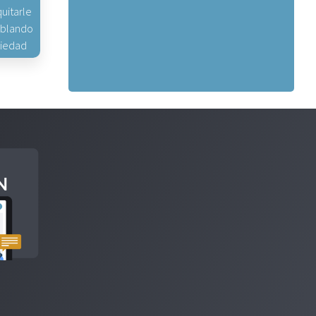
uitarle
hablando
piedad