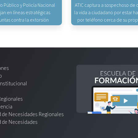
io Público y Policía Nacional
ATIC captura a sospechoso de q
jan en líneas estratégicas
la vida a ciudadano por estar 
untas contra la extorsión
por teléfono cerca de su pro
ones
o
nstitucional
Regionales
encia
d de Necesidades Regionales
d de Necesidades