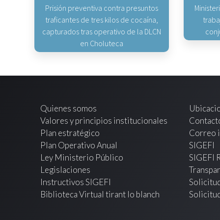
Prisión preventiva contra presuntos
Minister
traficantes de tres kilos de cocaína,
traba
capturados tras operativo de la DLCN
conj
en Choluteca
Quienes somos
Ubicaci
Valores y principios institucionales
Contact
Plan estratégico
Correo i
Plan Operativo Anual
SIGEFI
Ley Ministerio Público
SIGEFI 
Legislaciones
Transpar
Instructivos SIGEFI
Solicitu
Biblioteca Virtual tirant lo blanch
Solicitu