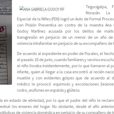
Tegucigalpa, F
Morazán. La F
Especial de la Niñez (FEN) logró un Auto de Formal Proce
con Prisión Preventiva en contra de la maestra Ana 
Godoy Martínez acusada por los delitos de maltr
transgresión en perjuicio de un menor de un año d
violencia intrafamiliar en perjuicio de su excompañero de 
De acuerdo al expediente en poder de Fiscales, el hecho
el pasado 10 de junio, cuando familiares y vecinos escuc
el niño lloraba insistentemente, por lo que llamaron al 
infante, quien al llegar a la casa encontró al recién nac
mueble y con evidentes golpes que de acuerdo al d
médico le provocó equimosis y excoriaciones (lesione
rostro, aruñones en espalda y glúteos.
da en estado de ebriedad, por lo que el padre del niño le reclam
struir los enseres del hogar. No obstante, desde el año anterior
titutivas de violencia doméstica en perjuicio de su compañero de ho