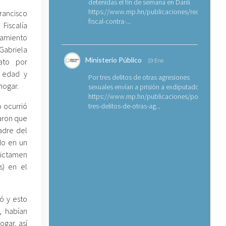
detenidas el fin de semana en Danlí
https://www.mp.hn/publicaciones/requerimien
rancisco
fiscal-contra-...
iscalía
samiento
Gabriela
Ministerio Público
ato por
19 Ene
e edad y
Por tres delitos de otras agresiones
hogar.
sexuales envían a prisión a exdiputado
https://www.mp.hn/publicaciones/por-
 ocurrió
tres-delitos-de-otras-ag...
haron que
padre del
ido en un
ictamen
s) en el
ó y esto
, habían
gar, así