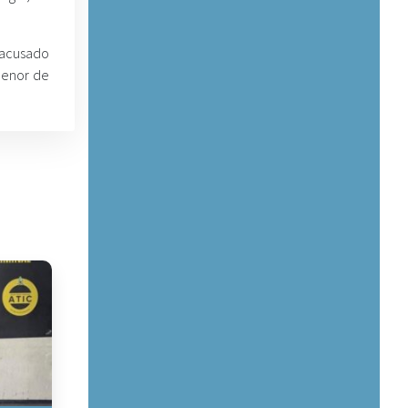
z acusado
 menor de