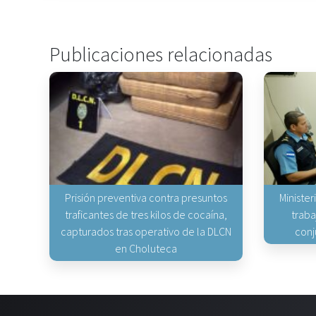
Publicaciones relacionadas
Prisión preventiva contra presuntos
Minister
traficantes de tres kilos de cocaína,
traba
capturados tras operativo de la DLCN
conj
en Choluteca