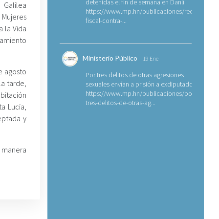
detenidas el fin de semana en Danlí
 Galilea
https://www.mp.hn/publicaciones/requerimien
 Mujeres
fiscal-contra-...
a la Vida
samiento
Ministerio Público
19 Ene
de agosto
Por tres delitos de otras agresiones
la tarde,
sexuales envían a prisión a exdiputado
https://www.mp.hn/publicaciones/por-
bitación
tres-delitos-de-otras-ag...
a Lucia,
eptada y
de manera