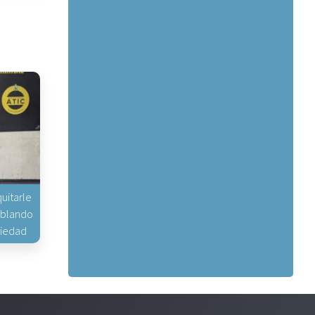
uitarle
hablando
piedad