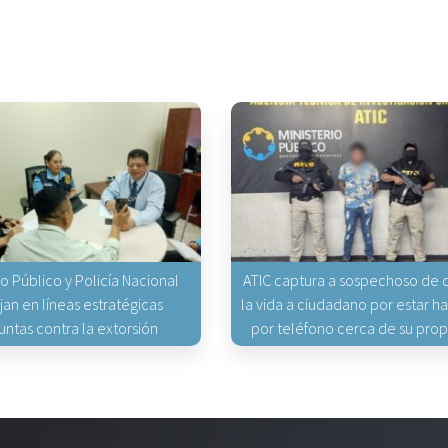
io Público y Policía Nacional
ATIC captura a sospechoso de q
jan en líneas estratégicas
la vida a ciudadano por estar 
untas contra la extorsión
por teléfono cerca de su pro