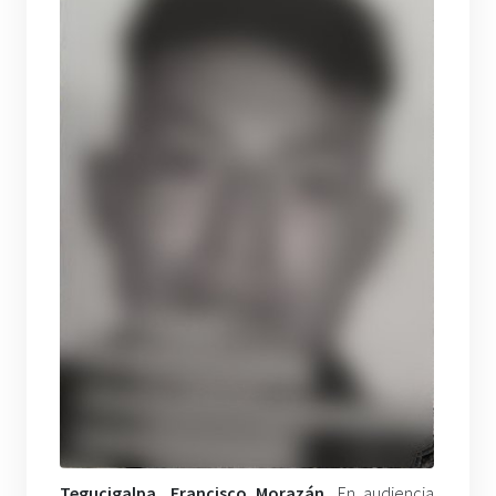
Tegucigalpa, Francisco Morazán.
En audiencia