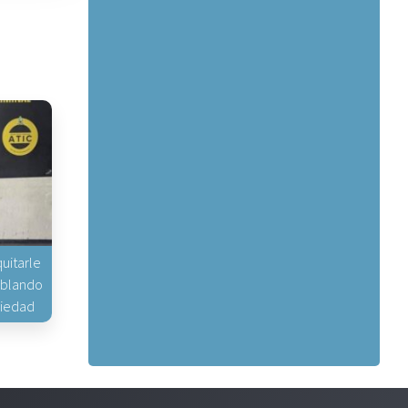
uitarle
hablando
piedad