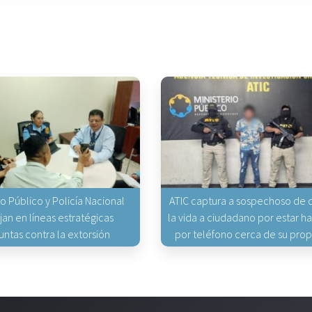
io Público y Policía Nacional
ATIC captura a sospechoso de q
jan en líneas estratégicas
la vida a ciudadano por estar 
untas contra la extorsión
por teléfono cerca de su pro