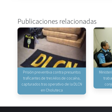
Publicaciones relacionadas
Prisión preventiva contra presuntos
Minister
traficantes de tres kilos de cocaína,
traba
capturados tras operativo de la DLCN
conj
en Choluteca