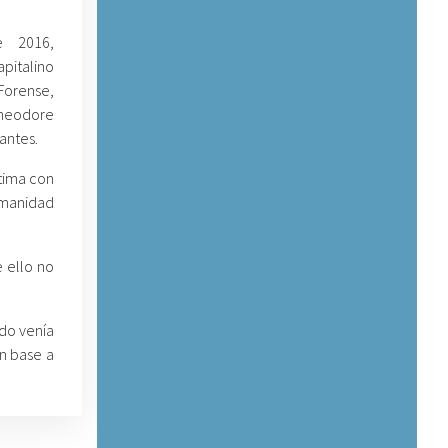
e 2016,
pitalino
Forense,
Theodore
antes.
ctima con
humanidad
e ello no
ado venía
n base a