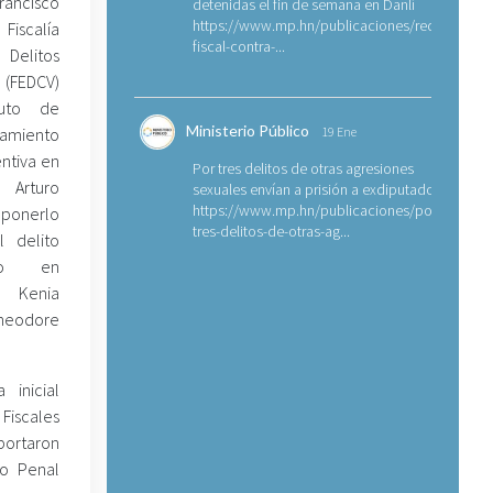
rancisco
detenidas el fin de semana en Danlí
https://www.mp.hn/publicaciones/requerimien
iscalía
fiscal-contra-...
Delitos
 (FEDCV)
uto de
Ministerio Público
amiento
19 Ene
entiva en
Por tres delitos de otras agresiones
Arturo
sexuales envían a prisión a exdiputado
https://www.mp.hn/publicaciones/por-
uponerlo
tres-delitos-de-otras-ag...
l delito
io en
 Kenia
eodore
 inicial
Fiscales
portaron
lo Penal