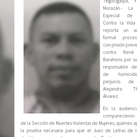
Tegucigalpa, F
Morazán.- La F
Especial de 
Contra la Vida
reporta un a
formal proces
con prisión prev
contra René 
Barahona por s
responsable de
de homicid
perjuicio de
Alejandra Th
Álvarez.
En la audiencia
comparecieron 
de la Sección de Muertes Violentas de Mujeres, quienes a
la prueba necesaria para que el Juez de Letras de 