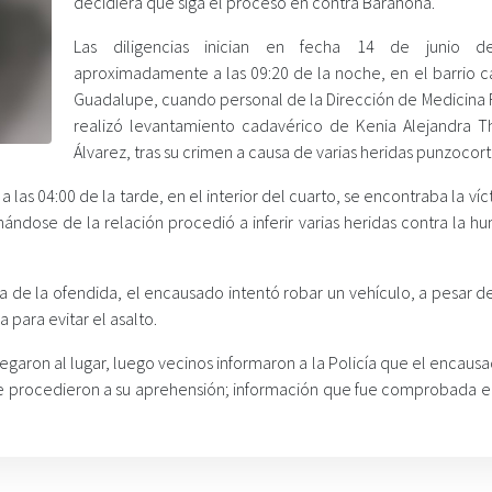
decidiera que siga el proceso en contra Barahona.
Las diligencias inician en fecha 14 de junio d
aproximadamente a las 09:20 de la noche, en el barrio ca
Guadalupe, cuando personal de la Dirección de Medicina 
realizó levantamiento cadavérico de Kenia Alejandra 
Álvarez, tras su crimen a causa de varias heridas punzocort
 las 04:00 de la tarde, en el interior del cuarto, se encontraba la ví
hándose de la relación procedió a inferir varias heridas contra la 
a de la ofendida, el encausado intentó robar un vehículo, a pesar d
 para evitar el asalto.
llegaron al lugar, luego vecinos informaron a la Policía que el encaus
ue procedieron a su aprehensión; información que fue comprobada e