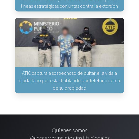
líneas estratégicas conjuntas contra la extorsión
ATIC captura a sospechoso de quitarle la vida a
ciudadano por estar hablando por teléfono cerca
de su propiedad
Quienes somos
Valores y principios institucionales