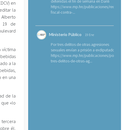
detenidas el fin de semana en Danlí
FEDCV) en
https://www.mp.hn/publicaciones/requerimien
editar la
fiscal-contra-...
 Alberto
l 19 de
oulevard
Ministerio Público
19 Ene
Por tres delitos de otras agresiones
a víctima
sexuales envían a prisión a exdiputado
https://www.mp.hn/publicaciones/por-
bebidas
tres-delitos-de-otras-ag...
ado a la
 bebidas,
o en una
dad de la
ó que «lo
a tercera
obre él,