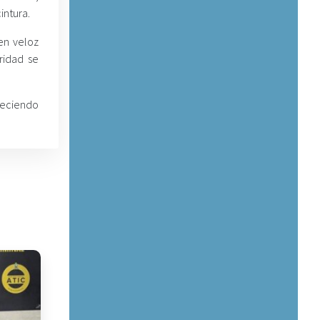
intura.
en veloz
ridad se
lleciendo