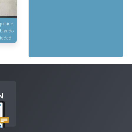
uitarle
hablando
piedad