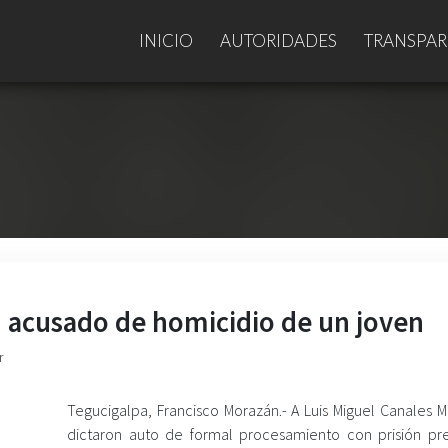
INICIO
AUTORIDADES
TRANSPAR
d acusado de homicidio de un joven
r
Tegucigalpa, Francisco Morazán.- A Luis Miguel Canales M
dictaron auto de formal procesamiento con prisión pre