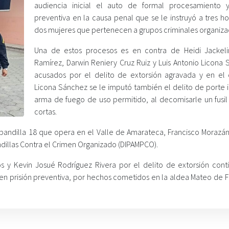
audiencia inicial el auto de formal procesamiento y
preventiva en la causa penal que se le instruyó a tres h
dos mujeres que pertenecen a grupos criminales organiza
Una de estos procesos es en contra de Heidi Jackeli
Ramírez, Darwin Reniery Cruz Ruiz y Luis Antonio Licona 
acusados por el delito de extorsión agravada y en el
Licona Sánchez se le imputó también el delito de porte i
arma de fuego de uso permitido, al decomisarle un fusil
cortas.
e la pandilla 18 que opera en el Valle de Amarateca, Francisco Moraz
andillas Contra el Crimen Organizado (DIPAMPCO).
os y Kevin Josué Rodríguez Rivera por el delito de extorsión cont
n prisión preventiva, por hechos cometidos en la aldea Mateo de F