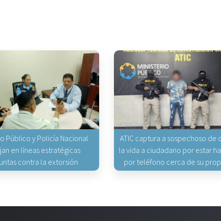
io Público y Policía Nacional
ATIC captura a sospechoso de q
jan en líneas estratégicas
la vida a ciudadano por estar 
untas contra la extorsión
por teléfono cerca de su pro