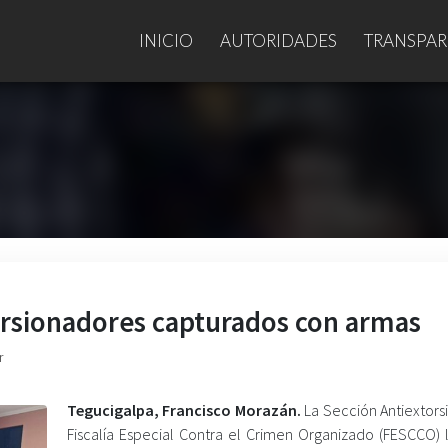
INICIO
AUTORIDADES
TRANSPAR
torsionadores capturados con armas
r
Tegucigalpa, Francisco Morazán.
La Sección Antiextors
Fiscalía Especial Contra el Crimen Organizado (FESCCO) 