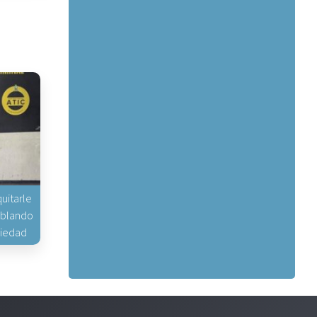
uitarle
hablando
piedad