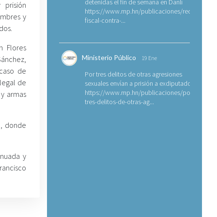
detenidas el fin de semana en Danlí
 prisión
https://www.mp.hn/publicaciones/requerimien
ombres y
fiscal-contra-...
dos.
n Flores
Ministerio Público
Sánchez,
19 Ene
 caso de
Por tres delitos de otras agresiones
legal de
sexuales envían a prisión a exdiputado
https://www.mp.hn/publicaciones/por-
 y armas
tres-delitos-de-otras-ag...
án, donde
inuada y
rancisco