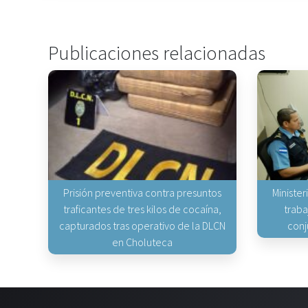
Publicaciones relacionadas
Prisión preventiva contra presuntos
Minister
traficantes de tres kilos de cocaína,
traba
capturados tras operativo de la DLCN
conj
en Choluteca